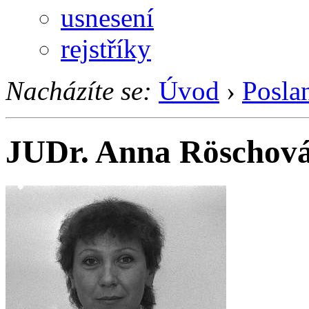
usnesení
rejstříky
Nacházíte se:
Úvod
›
Posla
JUDr. Anna Röschov