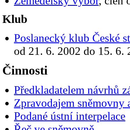
Zemědělský výbor
, člen
Klub
Poslanecký klub České st
od 21. 6. 2002 do 15. 6.
Činnosti
Předkladatelem návrhů 
Zpravodajem sněmovny a 
Podané ústní interpelace
Řeč ve sněmovně