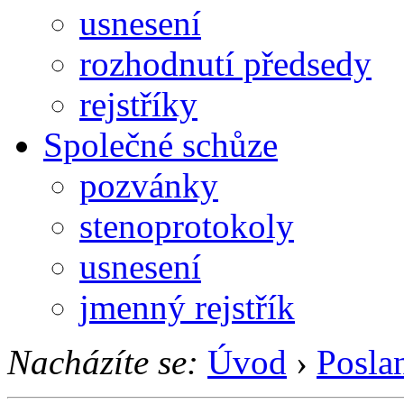
usnesení
rozhodnutí předsedy
rejstříky
Společné schůze
pozvánky
stenoprotokoly
usnesení
jmenný rejstřík
Nacházíte se:
Úvod
›
Posla