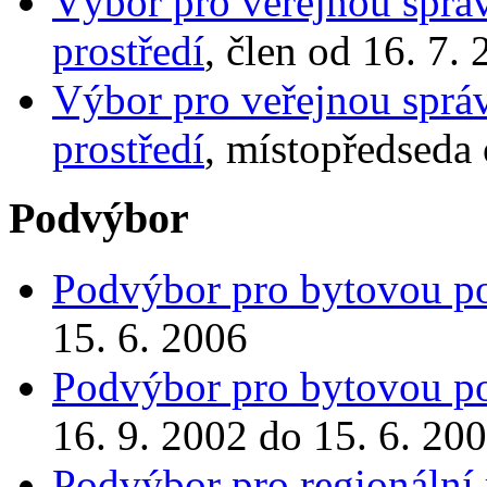
Výbor pro veřejnou správ
prostředí
, člen od 16. 7.
Výbor pro veřejnou správ
prostředí
, místopředseda 
Podvýbor
Podvýbor pro bytovou po
15. 6. 2006
Podvýbor pro bytovou po
16. 9. 2002 do 15. 6. 20
Podvýbor pro regionální 