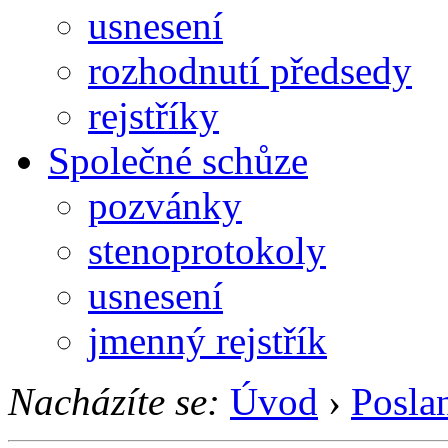
usnesení
rozhodnutí předsedy
rejstříky
Společné schůze
pozvánky
stenoprotokoly
usnesení
jmenný rejstřík
Nacházíte se:
Úvod
›
Posla