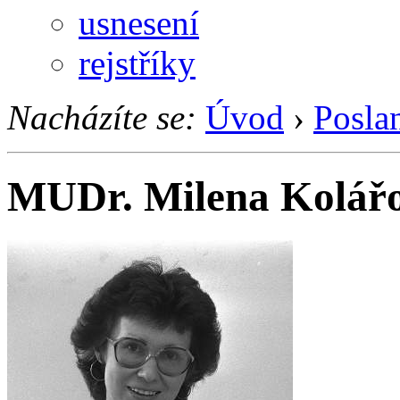
usnesení
rejstříky
Nacházíte se:
Úvod
›
Posla
MUDr. Milena Kolář