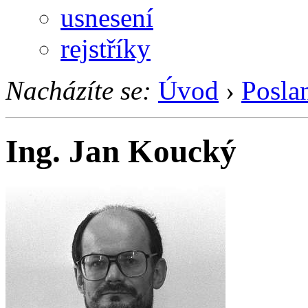
usnesení
rejstříky
Nacházíte se:
Úvod
›
Posla
Ing. Jan Koucký