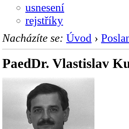
usnesení
rejstříky
Nacházíte se:
Úvod
›
Posla
PaedDr. Vlastislav K