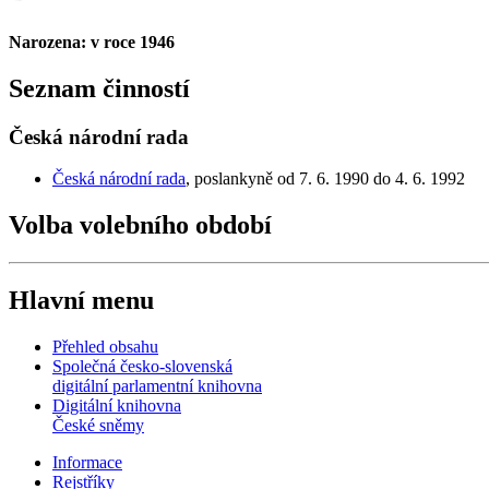
Narozena: v roce 1946
Seznam činností
Česká národní rada
Česká národní rada
, poslankyně od 7. 6. 1990 do 4. 6. 1992
Volba volebního období
Hlavní menu
Přehled obsahu
Společná česko-slovenská
digitální parlamentní knihovna
Digitální knihovna
České sněmy
Informace
Rejstříky