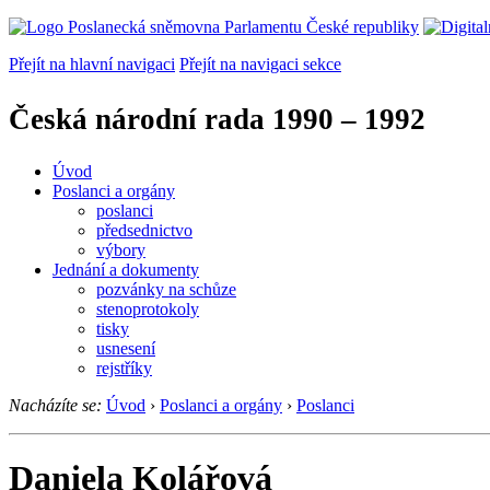
Přejít na hlavní navigaci
Přejít na navigaci sekce
Česká národní rada
1990 – 1992
Úvod
Poslanci a orgány
poslanci
předsednictvo
výbory
Jednání a dokumenty
pozvánky na schůze
stenoprotokoly
tisky
usnesení
rejstříky
Nacházíte se:
Úvod
›
Poslanci a orgány
›
Poslanci
Daniela Kolářová