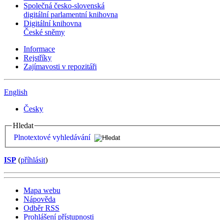
Společná česko-slovenská
digitální parlamentní knihovna
Digitální knihovna
České sněmy
Informace
Rejstříky
Zajímavosti v repozitáři
English
Česky
Hledat
Plnotextové vyhledávání
ISP
(
příhlásit
)
Mapa webu
Nápověda
Odběr RSS
Prohlášení přístupnosti