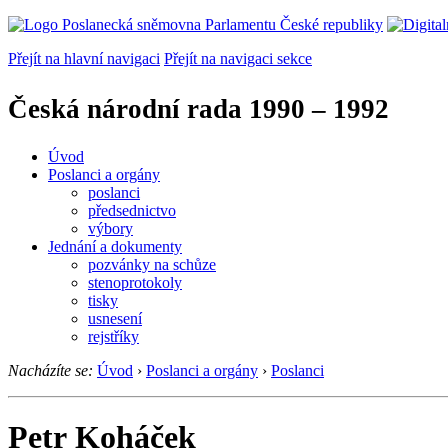
Přejít na hlavní navigaci
Přejít na navigaci sekce
Česká národní rada
1990 – 1992
Úvod
Poslanci a orgány
poslanci
předsednictvo
výbory
Jednání a dokumenty
pozvánky na schůze
stenoprotokoly
tisky
usnesení
rejstříky
Nacházíte se:
Úvod
›
Poslanci a orgány
›
Poslanci
Petr Koháček