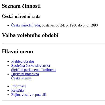
Seznam činností
Česká národní rada
Česká národní rada
, poslanec od 24. 5. 1986 do 5. 6. 1990
Volba volebního období
Hlavní menu
Přehled obsahu
Společná česko-slovenská
digitální parlamentní knihovna
Digitální knihovna
České sněmy
Informace
Rejstříky
Zajímavosti v repozitáři