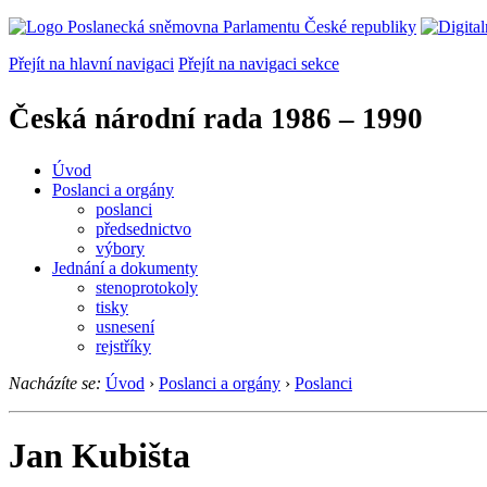
Přejít na hlavní navigaci
Přejít na navigaci sekce
Česká národní rada
1986 – 1990
Úvod
Poslanci a orgány
poslanci
předsednictvo
výbory
Jednání a dokumenty
stenoprotokoly
tisky
usnesení
rejstříky
Nacházíte se:
Úvod
›
Poslanci a orgány
›
Poslanci
Jan Kubišta