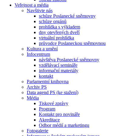
Veřejnost a média
Navštivte nás
schůze Poslanecké sněmovny
schůze orgánů
prohlídka s výkladem
dny otevřených dveří
virtuální prohlídka
průvodce Poslaneckou sněmovnou
Kultura a umění
Infocentrum
návštěva Poslanecké sněmovny
vzdělávací semináře
informační materiály
kontakt
Parlamentní knihovna
Archiv PS
Data agend PS (ke stažení)
Média
Tiskové zprávy
Program
Kontakt pro novináře
Akreditace
Odbor médií a marketingu
Fotogalerie