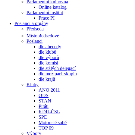
Parlamentní knihovna
Online katalog
Parlamentní institut
Práce PI
Poslanci a orgány
Předseda
Místopředsedové
Poslanci
dle abecedy
dle klubů
dle výborů
dle komisí
dle stálých delegací
dle meziparl. skupin
dle krajů
Kluby
ANO 2011
ODS
STAN
Piráti
KDU-ČSL
SPD
Motoristé sobě
TOP 09
Výbory