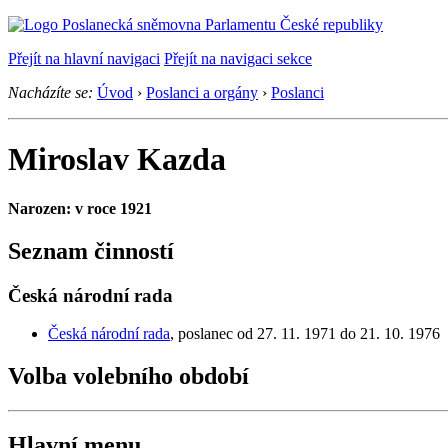
Přejít na hlavní navigaci
Přejít na navigaci sekce
Nacházíte se:
Úvod
›
Poslanci a orgány
›
Poslanci
Miroslav Kazda
Narozen: v roce 1921
Seznam činností
Česká národní rada
Česká národní rada
, poslanec od 27. 11. 1971 do 21. 10. 1976
Volba volebního období
Hlavní menu