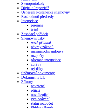
Stenoprotokoly
Digitální repozitář
Usnesení Poslanecké sněmovny
Rozhodnutí předsedy
Interpelace
písemné
ústní
Zasedací pořádek
Sněmovní tisky
nově přidané
návrhy zákonů
mezinárodní smlouvy
rozpočty
písemné interpelace
zprávy
rejstříky
Sněmovní dokumenty
Dokumenty EU
Zákony
navržené
přijaté
novelizující
vyhledávání
státní rozpočet
Sbírka zákonů