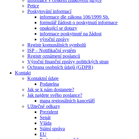
Informace v českém znakovém jazyce
Petice
Poskytování informací
informace dle zákona 106/1999 Sb.
formulář žádosti o poskytnutí informace
opakující se dotazy
informace poskytnuté na žádost
výroční zprávy
Registr komunálních symbolů
ISP – Notifikační systém
Registr oznámení poslanců
Výroční finanční zprávy politických stran
Ochrana osobních údajů (GDPR)
Kontakt
Kontaktní údaje
Podatelna
Jak se k nám dostanete?
Jak najdete svého poslance?
mapa regionálních kanceláří
Užitečné odkazy
Prezident
Senát
Vláda
Státní správa
EU