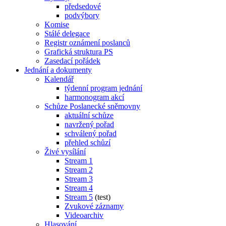
předsedové
podvýbory
Komise
Stálé delegace
Registr oznámení poslanců
Grafická struktura PS
Zasedací pořádek
Jednání a dokumenty
Kalendář
týdenní program jednání
harmonogram akcí
Schůze Poslanecké sněmovny
aktuální schůze
navržený pořad
schválený pořad
přehled schůzí
Živé vysílání
Stream 1
Stream 2
Stream 3
Stream 4
Stream 5
(test)
Zvukové záznamy
Videoarchiv
Hlasování