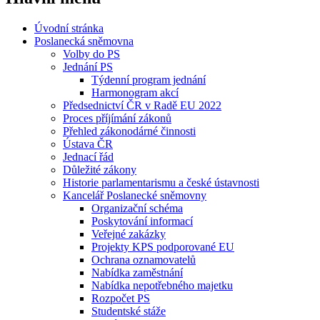
Úvodní stránka
Poslanecká sněmovna
Volby do PS
Jednání PS
Týdenní program jednání
Harmonogram akcí
Předsednictví ČR v Radě EU 2022
Proces příjímání zákonů
Přehled zákonodárné činnosti
Ústava ČR
Jednací řád
Důležité zákony
Historie parlamentarismu a české ústavnosti
Kancelář Poslanecké sněmovny
Organizační schéma
Poskytování informací
Veřejné zakázky
Projekty KPS podporované EU
Ochrana oznamovatelů
Nabídka zaměstnání
Nabídka nepotřebného majetku
Rozpočet PS
Studentské stáže