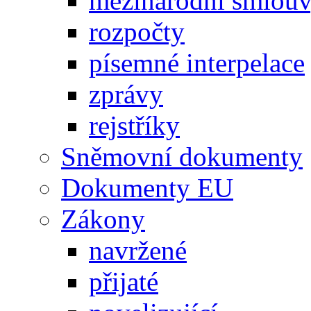
mezinárodní smlou
rozpočty
písemné interpelace
zprávy
rejstříky
Sněmovní dokumenty
Dokumenty EU
Zákony
navržené
přijaté