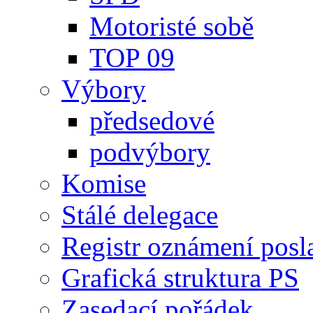
Motoristé sobě
TOP 09
Výbory
předsedové
podvýbory
Komise
Stálé delegace
Registr oznámení posl
Grafická struktura PS
Zasedací pořádek