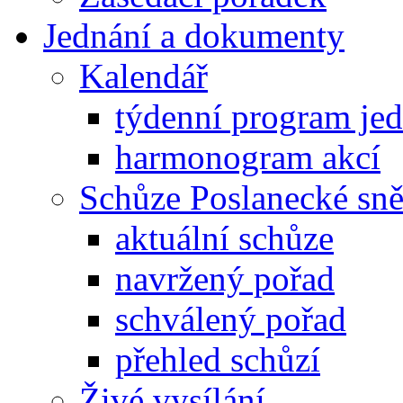
Jednání a dokumenty
Kalendář
týdenní program je
harmonogram akcí
Schůze Poslanecké s
aktuální schůze
navržený pořad
schválený pořad
přehled schůzí
Živé vysílání