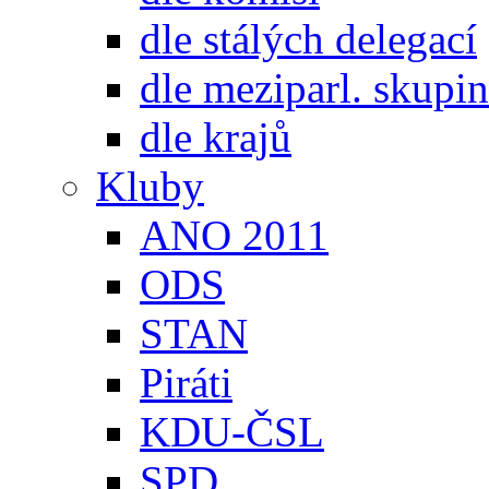
dle stálých delegací
dle meziparl. skupin
dle krajů
Kluby
ANO 2011
ODS
STAN
Piráti
KDU-ČSL
SPD