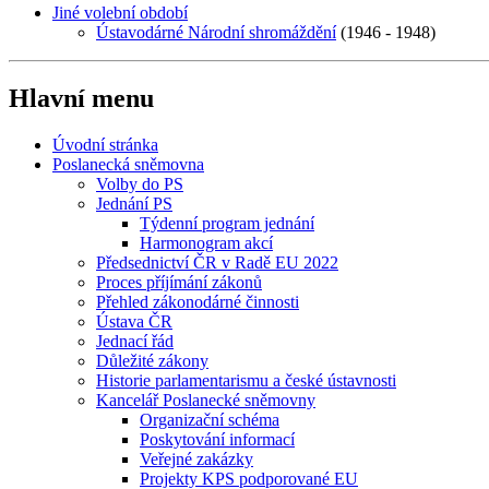
Jiné volební období
Ústavodárné Národní shromáždění
(1946 - 1948)
Hlavní menu
Úvodní stránka
Poslanecká sněmovna
Volby do PS
Jednání PS
Týdenní program jednání
Harmonogram akcí
Předsednictví ČR v Radě EU 2022
Proces příjímání zákonů
Přehled zákonodárné činnosti
Ústava ČR
Jednací řád
Důležité zákony
Historie parlamentarismu a české ústavnosti
Kancelář Poslanecké sněmovny
Organizační schéma
Poskytování informací
Veřejné zakázky
Projekty KPS podporované EU