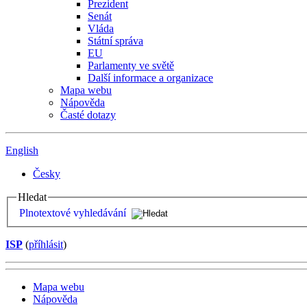
Prezident
Senát
Vláda
Státní správa
EU
Parlamenty ve světě
Další informace a organizace
Mapa webu
Nápověda
Časté dotazy
English
Česky
Hledat
Plnotextové vyhledávání
ISP
(
příhlásit
)
Mapa webu
Nápověda