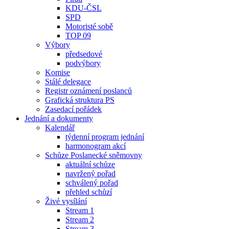
KDU-ČSL
SPD
Motoristé sobě
TOP 09
Výbory
předsedové
podvýbory
Komise
Stálé delegace
Registr oznámení poslanců
Grafická struktura PS
Zasedací pořádek
Jednání a dokumenty
Kalendář
týdenní program jednání
harmonogram akcí
Schůze Poslanecké sněmovny
aktuální schůze
navržený pořad
schválený pořad
přehled schůzí
Živé vysílání
Stream 1
Stream 2
Stream 3