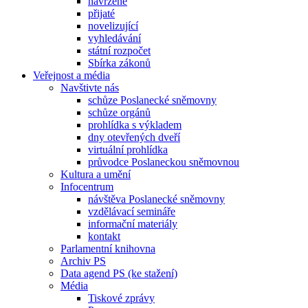
navržené
přijaté
novelizující
vyhledávání
státní rozpočet
Sbírka zákonů
Veřejnost a média
Navštivte nás
schůze Poslanecké sněmovny
schůze orgánů
prohlídka s výkladem
dny otevřených dveří
virtuální prohlídka
průvodce Poslaneckou sněmovnou
Kultura a umění
Infocentrum
návštěva Poslanecké sněmovny
vzdělávací semináře
informační materiály
kontakt
Parlamentní knihovna
Archiv PS
Data agend PS (ke stažení)
Média
Tiskové zprávy