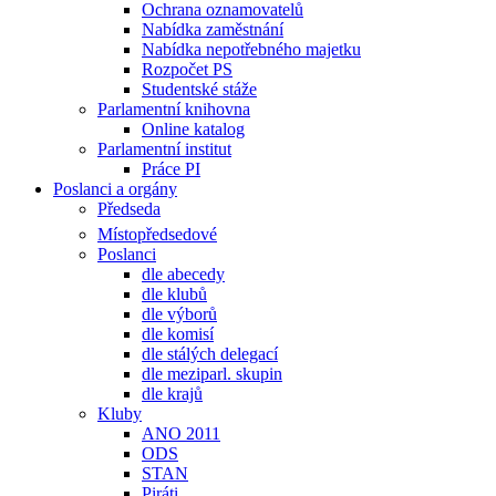
Ochrana oznamovatelů
Nabídka zaměstnání
Nabídka nepotřebného majetku
Rozpočet PS
Studentské stáže
Parlamentní knihovna
Online katalog
Parlamentní institut
Práce PI
Poslanci a orgány
Předseda
Místopředsedové
Poslanci
dle abecedy
dle klubů
dle výborů
dle komisí
dle stálých delegací
dle meziparl. skupin
dle krajů
Kluby
ANO 2011
ODS
STAN
Piráti