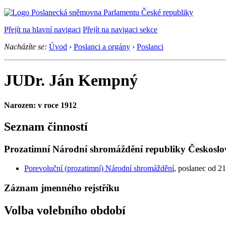
Přejít na hlavní navigaci
Přejít na navigaci sekce
Nacházíte se:
Úvod
›
Poslanci a orgány
›
Poslanci
JUDr. Ján Kempný
Narozen: v roce 1912
Seznam činností
Prozatimní Národní shromáždění republiky Českoslo
Porevoluční (prozatimní) Národní shromáždění
, poslanec od 21
Záznam jmenného rejstříku
Volba volebního období