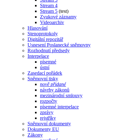
Stream 4
Stream 5
(test)
Zvukové záznamy
Videoarchiv
Hlasování
Stenoprotokoly
Digitální repozitář
Usnesení Poslanecké sněmovny
Rozhodnutí předsedy
Interpelace
písemné
ústní
Zasedací pořádek
Sněmovní tisky
nově přidané
návrhy zákonů
mezinárodní smlouvy
rozpočty
písemné interpelace
zprávy
rejstříky
Sněmovní dokumenty
Dokumenty EU
Zákony