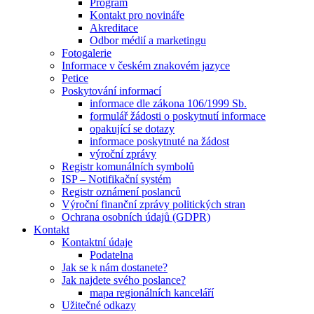
Program
Kontakt pro novináře
Akreditace
Odbor médií a marketingu
Fotogalerie
Informace v českém znakovém jazyce
Petice
Poskytování informací
informace dle zákona 106/1999 Sb.
formulář žádosti o poskytnutí informace
opakující se dotazy
informace poskytnuté na žádost
výroční zprávy
Registr komunálních symbolů
ISP – Notifikační systém
Registr oznámení poslanců
Výroční finanční zprávy politických stran
Ochrana osobních údajů (GDPR)
Kontakt
Kontaktní údaje
Podatelna
Jak se k nám dostanete?
Jak najdete svého poslance?
mapa regionálních kanceláří
Užitečné odkazy