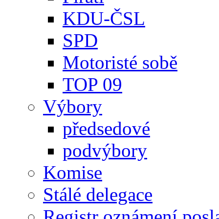
KDU-ČSL
SPD
Motoristé sobě
TOP 09
Výbory
předsedové
podvýbory
Komise
Stálé delegace
Registr oznámení posl