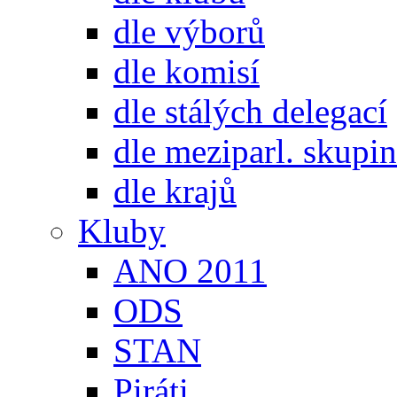
dle výborů
dle komisí
dle stálých delegací
dle meziparl. skupin
dle krajů
Kluby
ANO 2011
ODS
STAN
Piráti