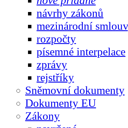
nově přidané
návrhy zákonů
mezinárodní smlou
rozpočty
písemné interpelace
zprávy
rejstříky
Sněmovní dokumenty
Dokumenty EU
Zákony