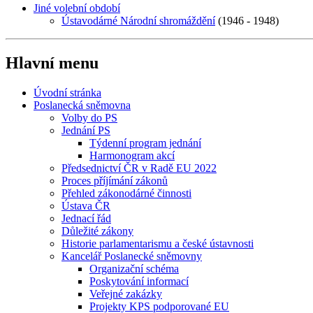
Jiné volební období
Ústavodárné Národní shromáždění
(1946 - 1948)
Hlavní menu
Úvodní stránka
Poslanecká sněmovna
Volby do PS
Jednání PS
Týdenní program jednání
Harmonogram akcí
Předsednictví ČR v Radě EU 2022
Proces příjímání zákonů
Přehled zákonodárné činnosti
Ústava ČR
Jednací řád
Důležité zákony
Historie parlamentarismu a české ústavnosti
Kancelář Poslanecké sněmovny
Organizační schéma
Poskytování informací
Veřejné zakázky
Projekty KPS podporované EU