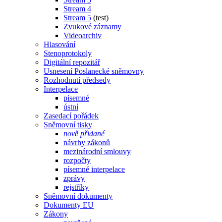
Stream 4
Stream 5
(test)
Zvukové záznamy
Videoarchiv
Hlasování
Stenoprotokoly
Digitální repozitář
Usnesení Poslanecké sněmovny
Rozhodnutí předsedy
Interpelace
písemné
ústní
Zasedací pořádek
Sněmovní tisky
nově přidané
návrhy zákonů
mezinárodní smlouvy
rozpočty
písemné interpelace
zprávy
rejstříky
Sněmovní dokumenty
Dokumenty EU
Zákony