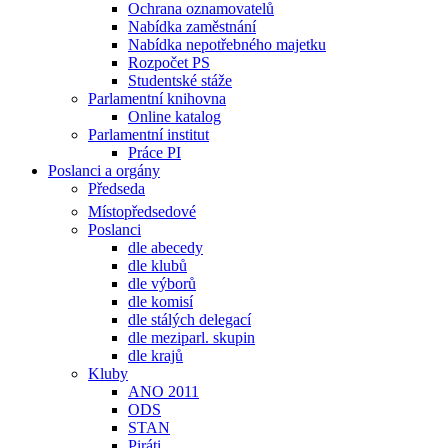
Ochrana oznamovatelů
Nabídka zaměstnání
Nabídka nepotřebného majetku
Rozpočet PS
Studentské stáže
Parlamentní knihovna
Online katalog
Parlamentní institut
Práce PI
Poslanci a orgány
Předseda
Místopředsedové
Poslanci
dle abecedy
dle klubů
dle výborů
dle komisí
dle stálých delegací
dle meziparl. skupin
dle krajů
Kluby
ANO 2011
ODS
STAN
Piráti