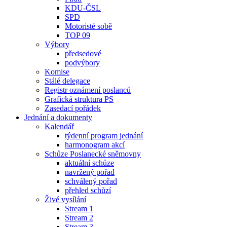
KDU-ČSL
SPD
Motoristé sobě
TOP 09
Výbory
předsedové
podvýbory
Komise
Stálé delegace
Registr oznámení poslanců
Grafická struktura PS
Zasedací pořádek
Jednání a dokumenty
Kalendář
týdenní program jednání
harmonogram akcí
Schůze Poslanecké sněmovny
aktuální schůze
navržený pořad
schválený pořad
přehled schůzí
Živé vysílání
Stream 1
Stream 2
Stream 3