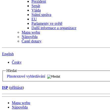
Prezident
Senát
Vláda
Státní správa
EU
Parlamenty ve světě
Další informace a organizace
Mapa webu
Nápověda
Časté dotazy
English
Česky
Hledat
Plnotextové vyhledávání
ISP
(
příhlásit
)
Mapa webu
Nápověda