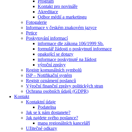
Program
Kontakt pro novináře
Akreditace
Odbor médií a marketingu
Fotogalerie
Informace v českém znakovém jazyce
Petice
Poskytování informací
informace dle zákona 106/1999 Sb.
formulář žádosti o poskytnutí informace
opakující se dotazy
informace poskytnuté na žádost
výroční zprávy
Registr komunálních symbolů
ISP – Notifikační systém
Registr oznámení poslanců
Výroční finanční zprávy politických stran
Ochrana osobních údajů (GDPR)
Kontakt
Kontaktní údaje
Podatelna
Jak se k nám dostanete?
Jak najdete svého poslance?
mapa regionálních kanceláří
Užitečné odkazy