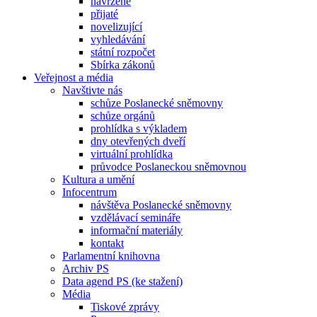
navržené
přijaté
novelizující
vyhledávání
státní rozpočet
Sbírka zákonů
Veřejnost a média
Navštivte nás
schůze Poslanecké sněmovny
schůze orgánů
prohlídka s výkladem
dny otevřených dveří
virtuální prohlídka
průvodce Poslaneckou sněmovnou
Kultura a umění
Infocentrum
návštěva Poslanecké sněmovny
vzdělávací semináře
informační materiály
kontakt
Parlamentní knihovna
Archiv PS
Data agend PS (ke stažení)
Média
Tiskové zprávy