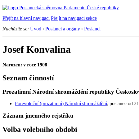
Přejít na hlavní navigaci
Přejít na navigaci sekce
Nacházíte se:
Úvod
›
Poslanci a orgány
›
Poslanci
Josef Konvalina
Narozen: v roce 1908
Seznam činností
Prozatimní Národní shromáždění republiky Českoslo
Porevoluční (prozatimní) Národní shromáždění
, poslanec od 21
Záznam jmenného rejstříku
Volba volebního období