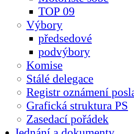
TOP 09
Výbory
předsedové
podvýbory
Komise
Stálé delegace
Registr oznámení posl
Grafická struktura PS
Zasedací pořádek
Jednání a dokumenty