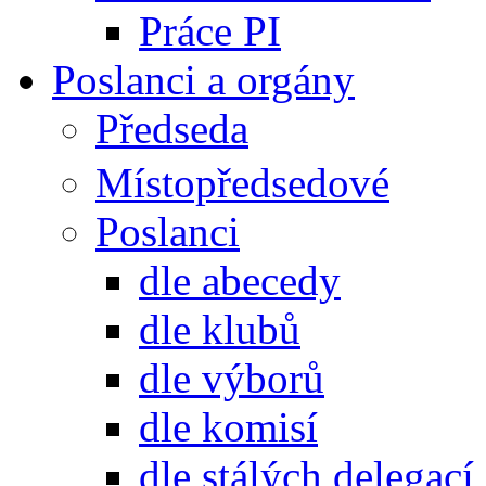
Práce PI
Poslanci a orgány
Předseda
Místopředsedové
Poslanci
dle abecedy
dle klubů
dle výborů
dle komisí
dle stálých delegací