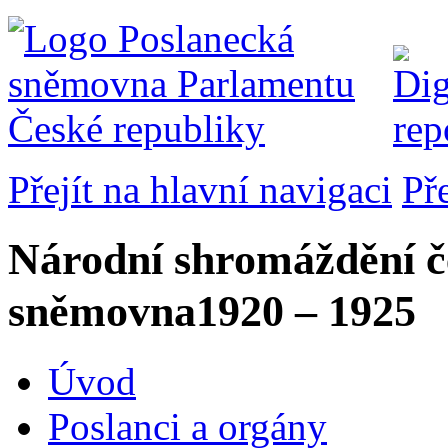
Přejít na hlavní navigaci
Př
Národní shromáždění č
sněmovna
1920 – 1925
Úvod
Poslanci a orgány