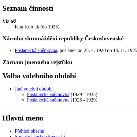
Seznam činností
Viz též
Ivan Kurtjak (do 1925)
Národní shromáždění republiky Československé
Poslanecká sněmovna
, poslanec od 25. 4. 1920 do 14. 11. 192
Záznam jmenného rejstříku
Volba volebního období
Jiné volební období
Poslanecká sněmovna
(1929 - 1935)
Poslanecká sněmovna
(1925 - 1929)
Hlavní menu
Přehled obsahu
Společná česko-slovenská