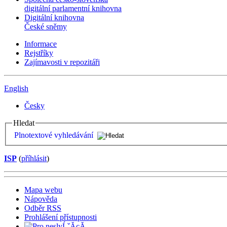
digitální parlamentní knihovna
Digitální knihovna
České sněmy
Informace
Rejstříky
Zajímavosti v repozitáři
English
Česky
Hledat
Plnotextové vyhledávání
ISP
(
příhlásit
)
Mapa webu
Nápověda
Odběr RSS
Prohlášení přístupnosti