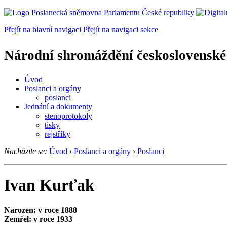
Přejít na hlavní navigaci
Přejít na navigaci sekce
Národní shromáždění československé
Úvod
Poslanci a orgány
poslanci
Jednání a dokumenty
stenoprotokoly
tisky
rejstříky
Nacházíte se:
Úvod
›
Poslanci a orgány
›
Poslanci
Ivan Kurťak
Narozen: v roce 1888
Zemřel: v roce 1933