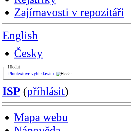
Zajímavosti v repozitáři
English
Česky
Hledat
Plnotextové vyhledávání
ISP
(
příhlásit
)
Mapa webu
Nápověda