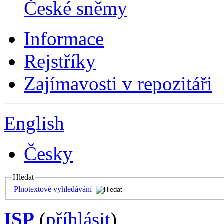
České sněmy
Informace
Rejstříky
Zajímavosti v repozitáři
English
Česky
Hledat
Plnotextové vyhledávání
ISP
(
příhlásit
)