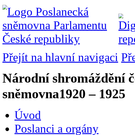
Přejít na hlavní navigaci
Př
Národní shromáždění č
sněmovna
1920 – 1925
Úvod
Poslanci a orgány