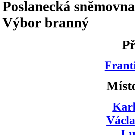
Poslanecká sněmovna
Výbor branný
Př
Frant
Míst
Karl
Václa
Lu