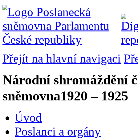
Přejít na hlavní navigaci
Př
Národní shromáždění č
sněmovna
1920 – 1925
Úvod
Poslanci a orgány