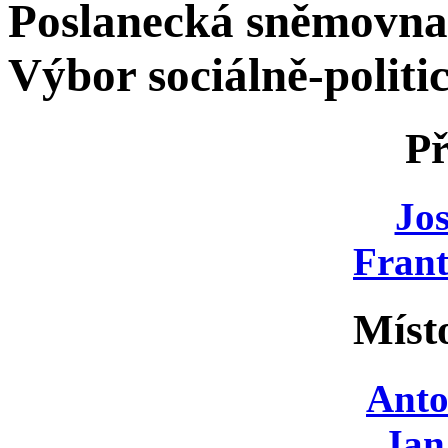
Poslanecká sněmovna
Výbor sociálně-politi
Př
Jos
Frant
Míst
Anto
Jan