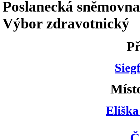
Poslanecká sněmovna
Výbor zdravotnický
Př
Sieg
Míst
Elišk
Č