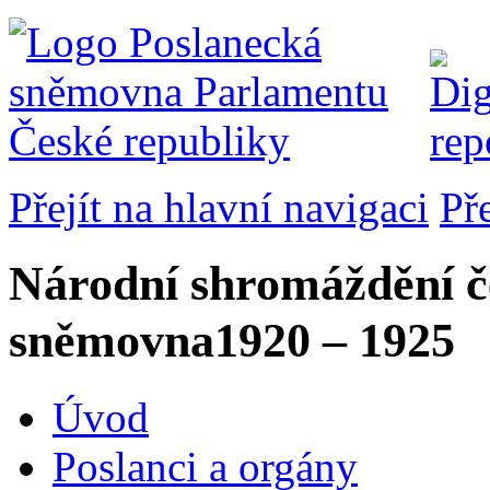
Přejít na hlavní navigaci
Př
Národní shromáždění č
sněmovna
1920 – 1925
Úvod
Poslanci a orgány