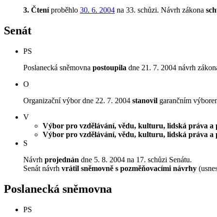
3. Čtení
proběhlo
30. 6. 2004
na 33. schůzi.
Návrh zákona
sch
Senát
PS
Poslanecká sněmovna
postoupila
dne 21. 7. 2004 návrh zákona
O
Organizační výbor dne 22. 7. 2004
stanovil
garančním výborem V
V
Výbor pro vzdělávání, vědu, kulturu, lidská práva a 
Výbor pro vzdělávání, vědu, kulturu, lidská práva a 
S
Návrh
projednán
dne 5. 8. 2004 na 17. schůzi Senátu.
Senát návrh
vrátil sněmovně s pozměňovacími návrhy
(usnes
Poslanecká sněmovna
PS