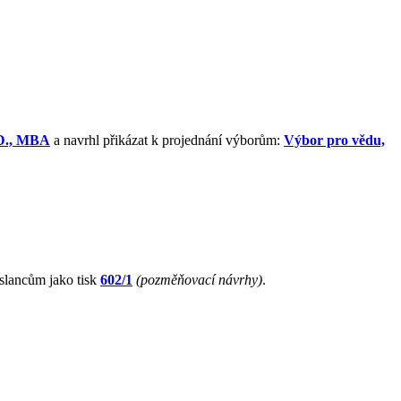
.D., MBA
a navrhl přikázat k projednání výborům:
Výbor pro vědu,
slancům jako tisk
602/1
(pozměňovací návrhy)
.