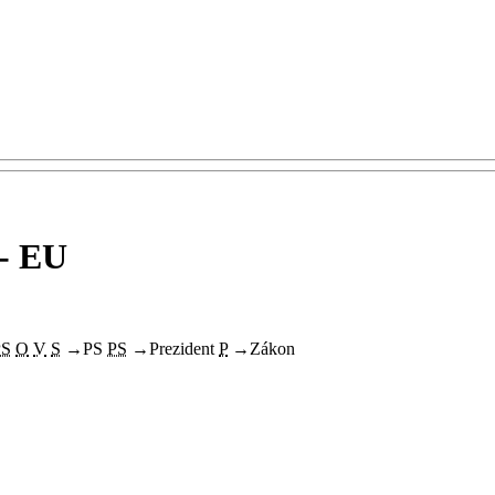
 - EU
PS
O
V
S
→
PS
PS
→
Prezident
P
→
Zákon