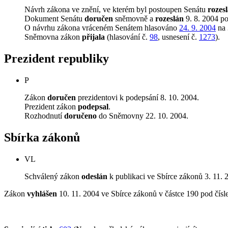
Návrh zákona ve znění, ve kterém byl postoupen Senátu
rozes
Dokument Senátu
doručen
sněmovně a
rozeslán
9. 8. 2004 p
O návrhu zákona vráceném Senátem hlasováno
24. 9. 2004
na 
Sněmovna zákon
přijala
(hlasování č.
98
, usnesení č.
1273
).
Prezident republiky
P
Zákon
doručen
prezidentovi k podepsání 8. 10. 2004.
Prezident zákon
podepsal
.
Rozhodnutí
doručeno
do Sněmovny 22. 10. 2004.
Sbírka zákonů
VL
Schválený zákon
odeslán
k publikaci ve Sbírce zákonů 3. 11. 
Zákon
vyhlášen
10. 11. 2004 ve Sbírce zákonů v částce 190 pod čís