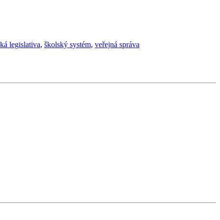
ká legislativa
,
školský systém
,
veřejná správa