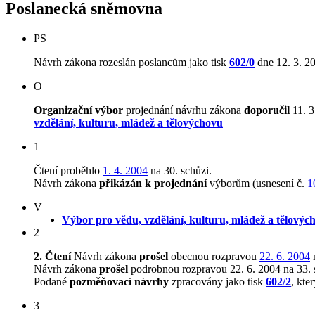
Poslanecká sněmovna
PS
Návrh zákona rozeslán poslancům jako tisk
602/0
dne 12. 3. 2
O
Organizační výbor
projednání návrhu zákona
doporučil
11. 3
vzdělání, kulturu, mládež a tělovýchovu
1
Čtení proběhlo
1. 4. 2004
na 30. schůzi.
Návrh zákona
přikázán k projednání
výborům (usnesení č.
1
V
Výbor pro vědu, vzdělání, kulturu, mládež a tělovýc
2
2. Čtení
Návrh zákona
prošel
obecnou rozpravou
22. 6. 2004
n
Návrh zákona
prošel
podrobnou rozpravou 22. 6. 2004 na 33. 
Podané
pozměňovací návrhy
zpracovány jako tisk
602/2
, kte
3