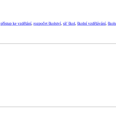
,
přístup ke vzdělání
,
rozpočet školství
,
síť škol
,
školní vzdělávání
,
škols