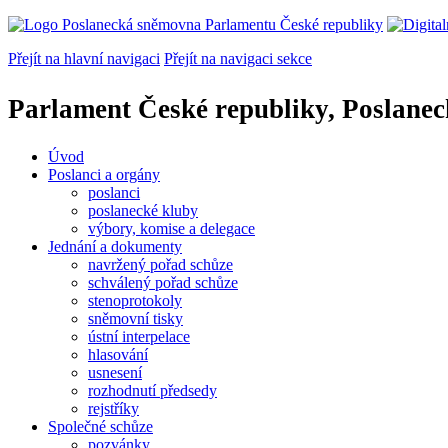
Přejít na hlavní navigaci
Přejít na navigaci sekce
Parlament České republiky, Poslane
Úvod
Poslanci a orgány
poslanci
poslanecké kluby
výbory, komise a delegace
Jednání a dokumenty
navržený pořad schůze
schválený pořad schůze
stenoprotokoly
sněmovní tisky
ústní interpelace
hlasování
usnesení
rozhodnutí předsedy
rejstříky
Společné schůze
pozvánky