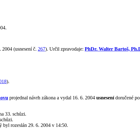
004.
. 2004 (usnesení č.
267
). Určil zpravodaje:
PhDr. Walter Bartoš, Ph
018
).
hovu
projednal návrh zákona a vydal 16. 6. 2004
usnesení
doručené po
a 33. schůzi.
schůzi.
rý byl rozeslán 29. 6. 2004 v 14:50.