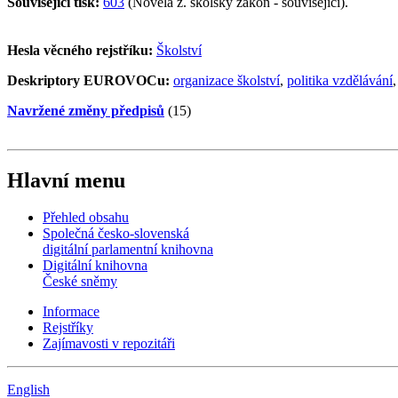
Související tisk:
603
(Novela z. školský zákon - související).
Hesla věcného rejstříku:
Školství
Deskriptory EUROVOCu:
organizace školství
,
politika vzdělávání
Navržené změny předpisů
(15)
Hlavní menu
Přehled obsahu
Společná česko-slovenská
digitální parlamentní knihovna
Digitální knihovna
České sněmy
Informace
Rejstříky
Zajímavosti v repozitáři
English