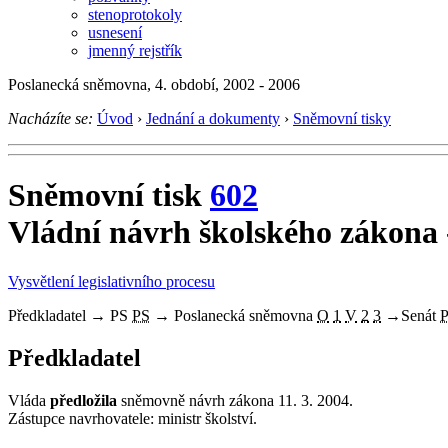
stenoprotokoly
usnesení
jmenný rejstřík
Poslanecká sněmovna, 4. období, 2002 - 2006
Nacházíte se:
Úvod
›
Jednání a dokumenty
›
Sněmovní tisky
Sněmovní tisk
602
Vládní návrh školského zákona
Vysvětlení legislativního procesu
Předkladatel
→
PS
PS
→
Poslanecká sněmovna
O
1
V
2
3
→
Senát
Předkladatel
Vláda
předložila
sněmovně návrh zákona 11. 3. 2004.
Zástupce navrhovatele: ministr školství.