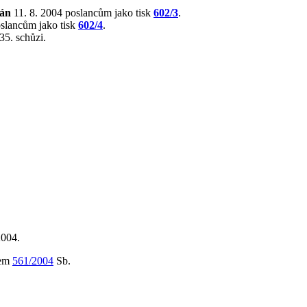
lán
11. 8. 2004 poslancům jako tisk
602/3
.
oslancům jako tisk
602/4
.
35. schůzi.
2004.
lem
561/2004
Sb.