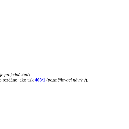
je projednávání
).
lo rozdáno jako tisk
403/1
(
pozměňovací návrhy
).