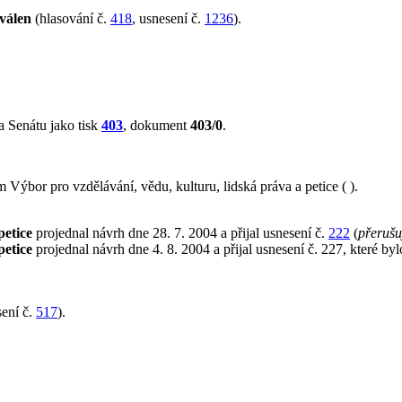
válen
(hlasování č.
418
, usnesení č.
1236
).
 Senátu jako tisk
403
, dokument
403/0
.
ýbor pro vzdělávání, vědu, kulturu, lidská práva a petice ( ).
petice
projednal návrh dne 28. 7. 2004 a přijal usnesení č.
222
(
přerušu
petice
projednal návrh dne 4. 8. 2004 a přijal usnesení č. 227, které by
ení č.
517
).