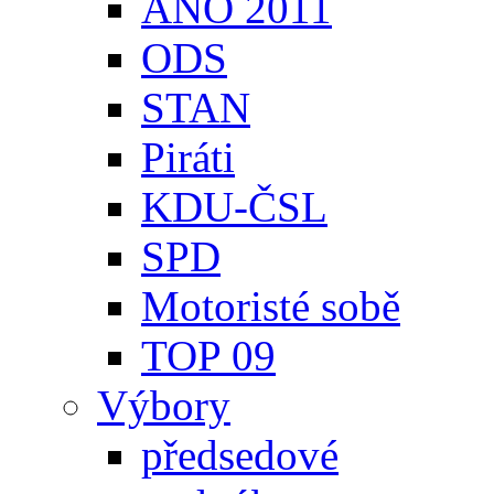
ANO 2011
ODS
STAN
Piráti
KDU-ČSL
SPD
Motoristé sobě
TOP 09
Výbory
předsedové