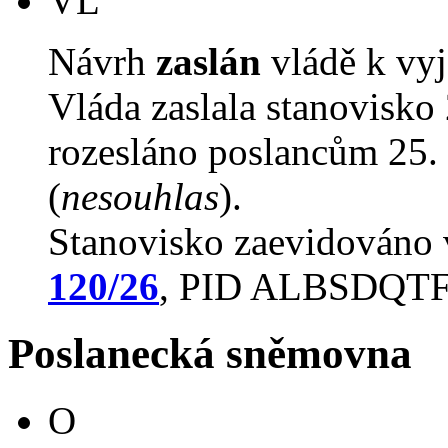
VL
Návrh
zaslán
vládě k vyj
Vláda zaslala stanovisko
rozesláno poslancům 25. 
(
nesouhlas
).
Stanovisko zaevidováno
120/26
, PID ALBSDQTF
Poslanecká sněmovna
O