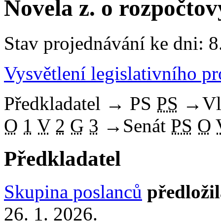
Novela z. o rozpočtov
Stav projednávání ke dni: 8
Vysvětlení legislativního p
Předkladatel
→
PS
PS
→
Vl
O
1
V
2
G
3
→
Senát
PS
O
Předkladatel
Skupina poslanců
předloži
26. 1. 2026.