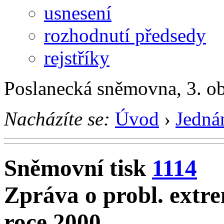
usnesení
rozhodnutí předsedy
rejstříky
Poslanecká sněmovna, 3. o
Nacházíte se:
Úvod
›
Jedná
Sněmovní tisk
1114
Zpráva o probl. extr
roce 2000