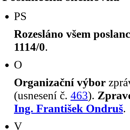
PS
Rozesláno všem poslan
1114/0
.
O
Organizační výbor
zpr
(usnesení č.
463
).
Zprav
Ing. František Ondruš
.
V