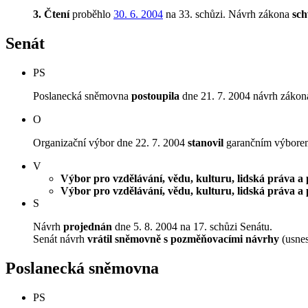
3. Čtení
proběhlo
30. 6. 2004
na 33. schůzi.
Návrh zákona
sch
Senát
PS
Poslanecká sněmovna
postoupila
dne 21. 7. 2004 návrh zákona
O
Organizační výbor dne 22. 7. 2004
stanovil
garančním výborem V
V
Výbor pro vzdělávání, vědu, kulturu, lidská práva a 
Výbor pro vzdělávání, vědu, kulturu, lidská práva a 
S
Návrh
projednán
dne 5. 8. 2004 na 17. schůzi Senátu.
Senát návrh
vrátil sněmovně s pozměňovacími návrhy
(usnes
Poslanecká sněmovna
PS