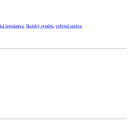
ká legislativa
,
školský systém
,
veřejná správa