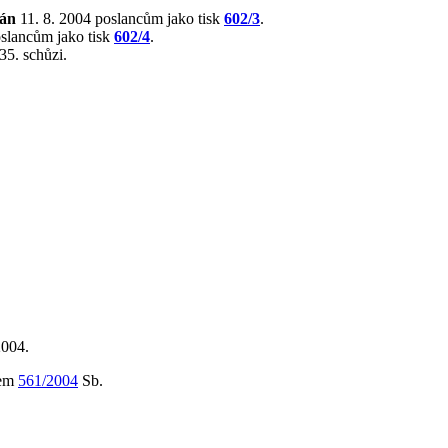
lán
11. 8. 2004 poslancům jako tisk
602/3
.
oslancům jako tisk
602/4
.
35. schůzi.
2004.
lem
561/2004
Sb.