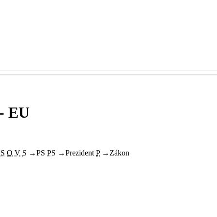
 - EU
PS
O
V
S
→
PS
PS
→
Prezident
P
→
Zákon