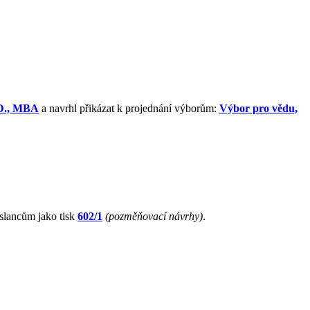
.D., MBA
a navrhl přikázat k projednání výborům:
Výbor pro vědu,
slancům jako tisk
602/1
(pozměňovací návrhy)
.