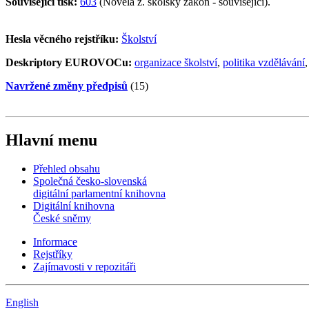
Související tisk:
603
(Novela z. školský zákon - související).
Hesla věcného rejstříku:
Školství
Deskriptory EUROVOCu:
organizace školství
,
politika vzdělávání
Navržené změny předpisů
(15)
Hlavní menu
Přehled obsahu
Společná česko-slovenská
digitální parlamentní knihovna
Digitální knihovna
České sněmy
Informace
Rejstříky
Zajímavosti v repozitáři
English