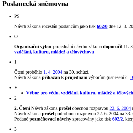
Poslanecká sněmovna
PS
Návrh zákona rozeslán poslancům jako tisk
602/0
dne 12. 3. 2
O
Organizační výbor
projednání návrhu zákona
doporučil
11. 3
vzdělání, kulturu, mládež a tělovýchovu
1
Čtení proběhlo
1. 4. 2004
na 30. schůzi.
Návrh zákona
přikázán k projednání
výborům (usnesení č.
1
V
Výbor pro vědu, vzdělání, kulturu, mládež a tělovýc
2
2. Čtení
Návrh zákona
prošel
obecnou rozpravou
22. 6. 2004
n
Návrh zákona
prošel
podrobnou rozpravou 22. 6. 2004 na 33. 
Podané
pozměňovací návrhy
zpracovány jako tisk
602/2
, kte
3