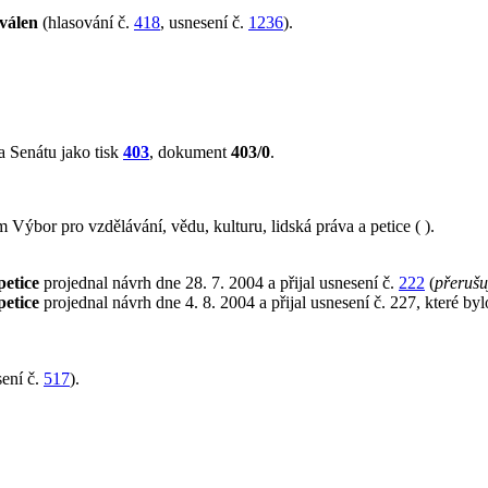
válen
(hlasování č.
418
, usnesení č.
1236
).
 Senátu jako tisk
403
, dokument
403/0
.
ýbor pro vzdělávání, vědu, kulturu, lidská práva a petice ( ).
petice
projednal návrh dne 28. 7. 2004 a přijal usnesení č.
222
(
přerušu
petice
projednal návrh dne 4. 8. 2004 a přijal usnesení č. 227, které by
ení č.
517
).