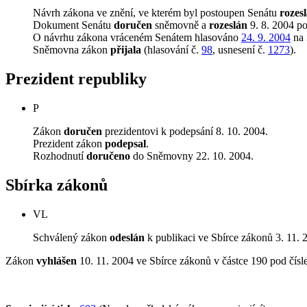
Návrh zákona ve znění, ve kterém byl postoupen Senátu
rozes
Dokument Senátu
doručen
sněmovně a
rozeslán
9. 8. 2004 p
O návrhu zákona vráceném Senátem hlasováno
24. 9. 2004
na 
Sněmovna zákon
přijala
(hlasování č.
98
, usnesení č.
1273
).
Prezident republiky
P
Zákon
doručen
prezidentovi k podepsání 8. 10. 2004.
Prezident zákon
podepsal
.
Rozhodnutí
doručeno
do Sněmovny 22. 10. 2004.
Sbírka zákonů
VL
Schválený zákon
odeslán
k publikaci ve Sbírce zákonů 3. 11. 
Zákon
vyhlášen
10. 11. 2004 ve Sbírce zákonů v částce 190 pod čís