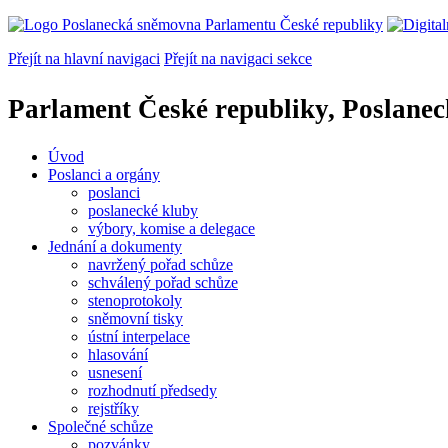
Přejít na hlavní navigaci
Přejít na navigaci sekce
Parlament České republiky, Poslane
Úvod
Poslanci a orgány
poslanci
poslanecké kluby
výbory, komise a delegace
Jednání a dokumenty
navržený pořad schůze
schválený pořad schůze
stenoprotokoly
sněmovní tisky
ústní interpelace
hlasování
usnesení
rozhodnutí předsedy
rejstříky
Společné schůze
pozvánky