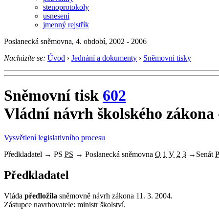
stenoprotokoly
usnesení
jmenný rejstřík
Poslanecká sněmovna, 4. období, 2002 - 2006
Nacházíte se:
Úvod
›
Jednání a dokumenty
›
Sněmovní tisky
Sněmovní tisk
602
Vládní návrh školského zákona
Vysvětlení legislativního procesu
Předkladatel
→
PS
PS
→
Poslanecká sněmovna
O
1
V
2
3
→
Senát
Předkladatel
Vláda
předložila
sněmovně návrh zákona 11. 3. 2004.
Zástupce navrhovatele: ministr školství.