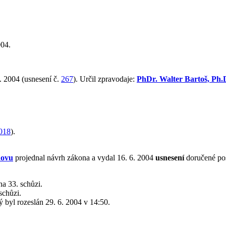
004.
. 2004 (usnesení č.
267
). Určil zpravodaje:
PhDr. Walter Bartoš, Ph
018
).
hovu
projednal návrh zákona a vydal 16. 6. 2004
usnesení
doručené po
a 33. schůzi.
schůzi.
rý byl rozeslán 29. 6. 2004 v 14:50.