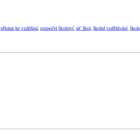
,
přístup ke vzdělání
,
rozpočet školství
,
síť škol
,
školní vzdělávání
,
škols