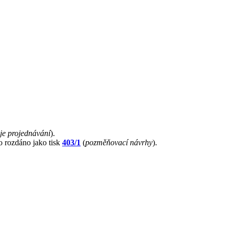
je projednávání
).
lo rozdáno jako tisk
403/1
(
pozměňovací návrhy
).