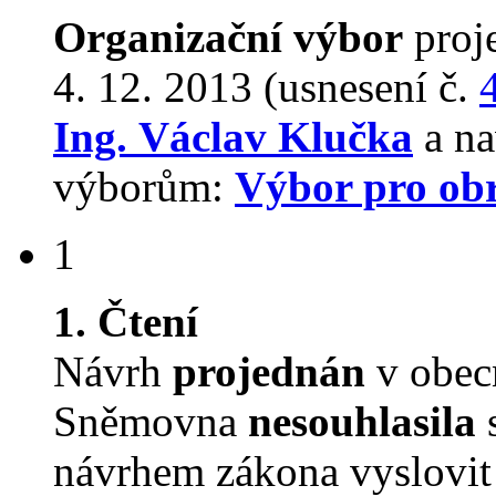
Organizační výbor
proj
4. 12. 2013 (usnesení č.
Ing. Václav Klučka
a na
výborům:
Výbor pro ob
1
1. Čtení
Návrh
projednán
v obecn
Sněmovna
nesouhlasila
s
návrhem zákona vyslovit 