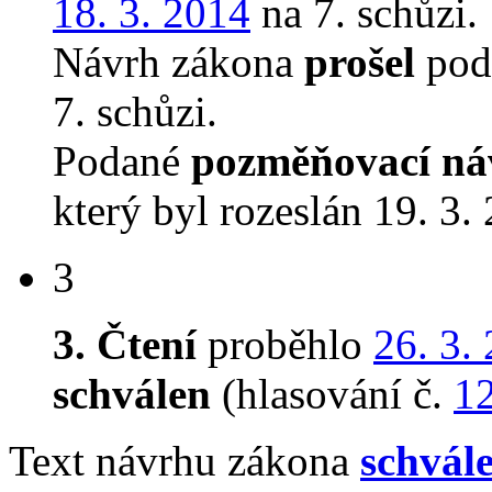
18. 3. 2014
na 7. schůzi.
Návrh zákona
prošel
podr
7. schůzi.
Podané
pozměňovací ná
který byl rozeslán 19. 3.
3
3. Čtení
proběhlo
26. 3.
schválen
(hlasování č.
1
Text návrhu zákona
schvál