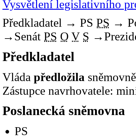
Vysvětlení legislativního p
Předkladatel
→
PS
PS
→
P
→
Senát
PS
O
V
S
→
Prezid
Předkladatel
Vláda
předložila
sněmovně 
Zástupce navrhovatele: mini
Poslanecká sněmovna
PS