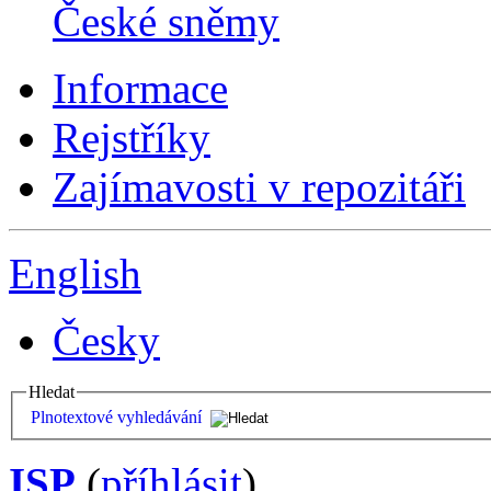
České sněmy
Informace
Rejstříky
Zajímavosti v repozitáři
English
Česky
Hledat
Plnotextové vyhledávání
ISP
(
příhlásit
)