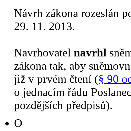
Návrh zákona rozeslán p
29. 11. 2013.
Navrhovatel
navrhl
sněm
zákona tak, aby sněmovn
již v prvém čtení (
§ 90 o
o jednacím řádu Poslane
pozdějších předpisů).
O