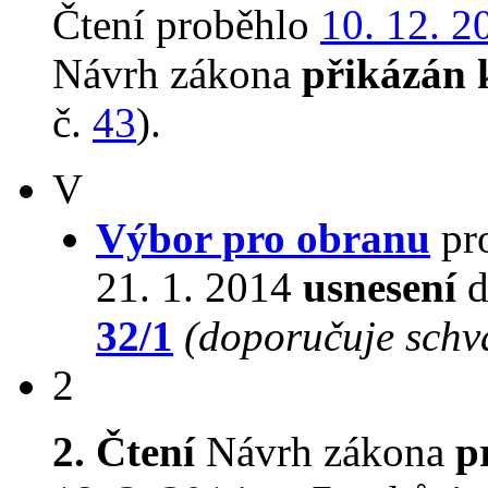
Čtení proběhlo
10. 12. 2
Návrh zákona
přikázán 
č.
43
).
V
Výbor pro obranu
pro
21. 1. 2014
usnesení
d
32/1
(doporučuje schvá
2
2. Čtení
Návrh zákona
p