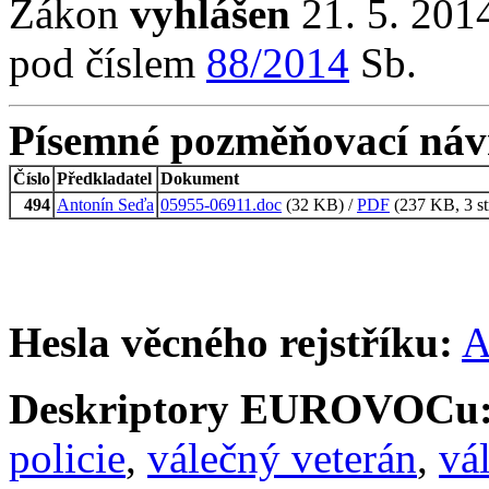
Zákon
vyhlášen
21. 5. 2014
pod číslem
88/2014
Sb.
Písemné pozměňovací náv
Číslo
Předkladatel
Dokument
494
Antonín Seďa
05955-06911.doc
(32 KB) /
PDF
(237 KB, 3 st
Hesla věcného rejstříku:
A
Deskriptory EUROVOCu
policie
,
válečný veterán
,
vá