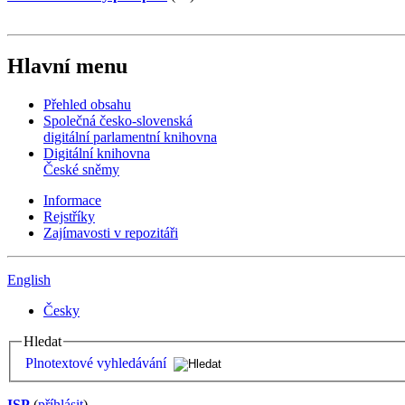
Hlavní menu
Přehled obsahu
Společná česko-slovenská
digitální parlamentní knihovna
Digitální knihovna
České sněmy
Informace
Rejstříky
Zajímavosti v repozitáři
English
Česky
Hledat
Plnotextové vyhledávání
ISP
(
příhlásit
)