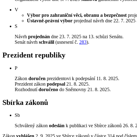
V
Výbor pro zahraniční věci, obranu a bezpečnost
proje
Ústavně-právní výbor
projednal návrh dne 22. 7. 2025 a
S
Návrh
projednán
dne 23. 7. 2025 na 13. schůzi Senátu.
Senát návrh
schválil
(usnesení č.
283
).
Prezident republiky
P
Zákon
doručen
prezidentovi k podepsání 11. 8. 2025.
Prezident zákon
podepsal
21. 8. 2025.
Rozhodnutí
doručeno
do Sněmovny 21. 8. 2025.
Sbírka zákonů
Sb
Schválený zákon
odeslán
k publikaci ve Sbírce zákonů 26. 8. 
Zákon
vyhlášen
2. 9. 2025 ve Sbírce zákonů v částce 314 pod čísle