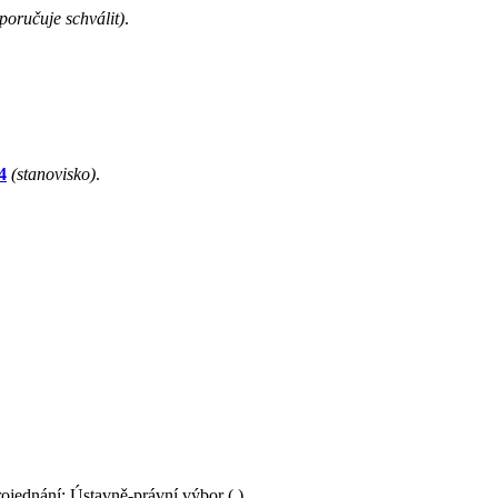
poručuje schválit)
.
4
(stanovisko)
.
rojednání: Ústavně-právní výbor ( ).