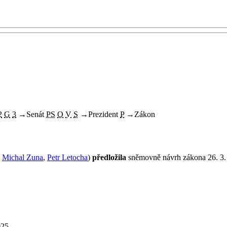
2
G
3
→
Senát
PS
O
V
S
→
Prezident
P
→
Zákon
,
Michal Zuna
,
Petr Letocha
)
předložila
sněmovně návrh zákona 26. 3.
025.