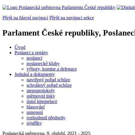
Přejít na hlavní navigaci
Přejít na navigaci sekce
Parlament České republiky, Poslane
Úvod
Poslanci a orgány
poslanci
poslanecké kluby
výbory, komise a delegace
Jednání a dokumenty
navržený pořad schůze
schválený pořad schůze
stenoprotokoly
sněmovní tisky
ústní interpelace
hlasování
usnesení
rozhodnutí předsedy
rejstříky
Poslanecká sněmovna, 9. období, 2021 - 2025