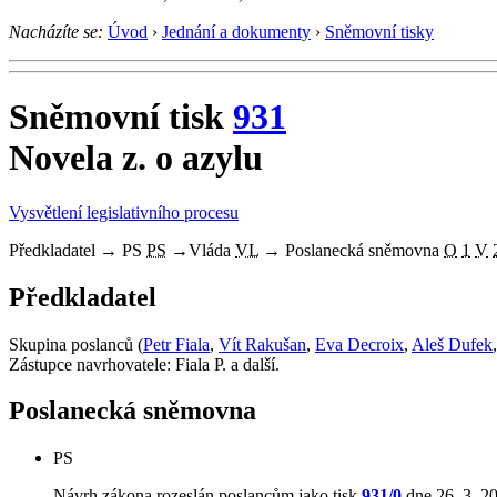
Nacházíte se:
Úvod
›
Jednání a dokumenty
›
Sněmovní tisky
Sněmovní tisk
931
Novela z. o azylu
Vysvětlení legislativního procesu
Předkladatel
→
PS
PS
→
Vláda
VL
→
Poslanecká sněmovna
O
1
V
Předkladatel
Skupina poslanců (
Petr Fiala
,
Vít Rakušan
,
Eva Decroix
,
Aleš Dufek
Zástupce navrhovatele: Fiala P. a další.
Poslanecká sněmovna
PS
Návrh zákona rozeslán poslancům jako tisk
931/0
dne 26. 3. 2