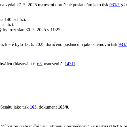
 a vydal 27. 5. 2025
usnesení
doručené poslancům jako tisk
931/2
(do
a 140. schůzi.
 schůzi.
rý byl rozeslán 30. 5. 2025 v 11:25.
u, které bylo 13. 6. 2025 doručeno poslancům jako sněmovní tisk
931/
hválen
(hlasování č.
65
, usnesení č.
1431
).
Senátu jako tisk
163
, dokument
163/0
.
ýbor pro zahraniční věci, obranu a bezpečnost ( ) a
přikázal
tisk k p