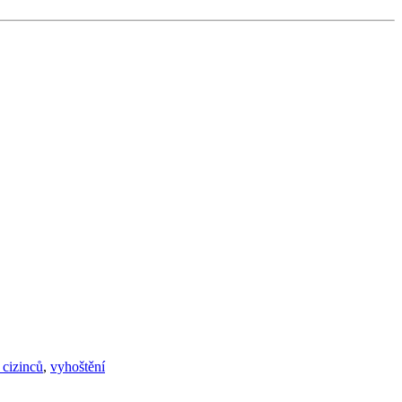
 cizinců
,
vyhoštění