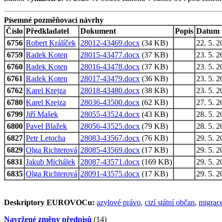
Písemné pozměňovací návrhy
Číslo
Předkladatel
Dokument
Popis
Datum
6756
Robert Králíček
28012-43469.docx
(34 KB)
22. 5. 
6759
Radek Koten
28015-43477.docx
(37 KB)
23. 5. 
6760
Radek Koten
28016-43478.docx
(37 KB)
23. 5. 
6761
Radek Koten
28017-43479.docx
(36 KB)
23. 5. 
6762
Karel Krejza
28018-43480.docx
(38 KB)
23. 5. 
6780
Karel Krejza
28036-43500.docx
(62 KB)
27. 5. 2
6799
Jiří Mašek
28055-43524.docx
(43 KB)
28. 5. 
6800
Pavel Blažek
28056-43525.docx
(79 KB)
28. 5. 
6827
Petr Letocha
28083-43567.docx
(76 KB)
29. 5. 
6829
Olga Richterová
28085-43569.docx
(17 KB)
29. 5. 2
6831
Jakub Michálek
28087-43571.docx
(169 KB)
29. 5. 2
6835
Olga Richterová
28091-43575.docx
(17 KB)
29. 5. 
Deskriptory EUROVOCu:
azylové právo
,
cizí státní občan
,
migrac
Navržené změny předpisů
(14)