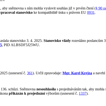
aby sněmovna s ním mohla vyslovit souhlas již v prvém čtení (
§ 90 o
ypracoval stanovisko
ke kompatibilitě tisku s právem EU
0931
.
aslala stanovisko 3. 4. 2025.
Stanovisko vlády
rozesláno poslancům 3.
25
, PID ALBSDF5J25WU.
 2025 (usnesení č.
361
). Určil zpravodaje:
Mgr. Karel Krejza
a navrhl
 136. schůzi. Sněmovna
nesouhlasila
s projednáváním tak, aby mohla s
zákona
přikázán k projednání
výborům (usnesení č.
1337
).