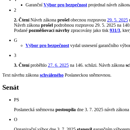
Garanční
Výbor pro bezpečnost
projednal návrh zákona
2
2. Čtení
Návrh zákona
prošel
obecnou rozpravou
29. 5. 2025
n
Návrh zákona
prošel
podrobnou rozpravou 29. 5. 2025 na 140.
Podané
pozměňovací návrhy
zpracovány jako tisk
931/3
, kte
G
Výbor pro bezpečnost
vydal usnesení garančního výbor
3
3. Čtení
proběhlo
27. 6. 2025
na 146. schůzi.
Návrh zákona
sc
Text návrhu zákona
schváleného
Poslaneckou sněmovnou.
Senát
PS
Poslanecká sněmovna
postoupila
dne 3. 7. 2025 návrh zákona 
O
Organizační výbor dne 3. 7. 2025
stanovil
garančním výborem V