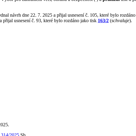
dnal návrh dne 22. 7. 2025 a přijal usnesení č. 105, které bylo rozdáno
 přijal usnesení č. 93, které bylo rozdáno jako tisk
163/2
(
schvaluje
).
2025.
m
314/2025
Sb.