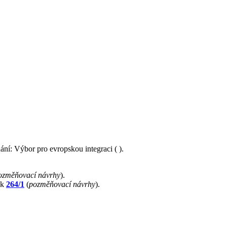
ání: Výbor pro evropskou integraci ( ).
ozměňovací návrhy
).
sk
264/1
(
pozměňovací návrhy
).