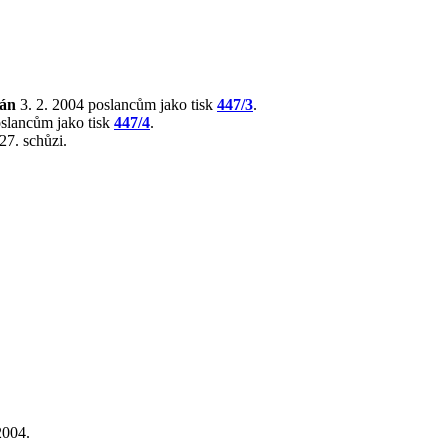
lán
3. 2. 2004 poslancům jako tisk
447/3
.
oslancům jako tisk
447/4
.
27. schůzi.
2004.