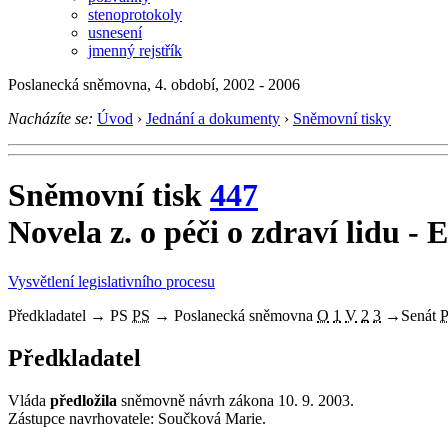
stenoprotokoly
usnesení
jmenný rejstřík
Poslanecká sněmovna, 4. období, 2002 - 2006
Nacházíte se:
Úvod
›
Jednání a dokumenty
›
Sněmovní tisky
Sněmovní tisk
447
Novela z. o péči o zdraví lidu - 
Vysvětlení legislativního procesu
Předkladatel
→
PS
PS
→
Poslanecká sněmovna
O
1
V
2
3
→
Senát
Předkladatel
Vláda
předložila
sněmovně návrh zákona 10. 9. 2003.
Zástupce navrhovatele: Součková Marie.