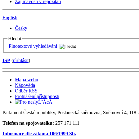
Zajímavosti v repozitáři
English
Česky
Hledat
Plnotextové vyhledávání
ISP
(
příhlásit
)
Mapa webu
Nápověda
Odběr RSS
Prohlášení přístupnosti
Parlament České republiky, Poslanecká sněmovna, Sněmovní 4, 118 2
Telefon na spojovatelku:
257 171 111
Informace dle zákona 106/1999 Sb.