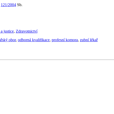
m
121/2004
Sb.
 a justice
,
Zdravotnictví
ařský obor
,
odborná kvalifikace
,
profesní komora
,
zubní lékař