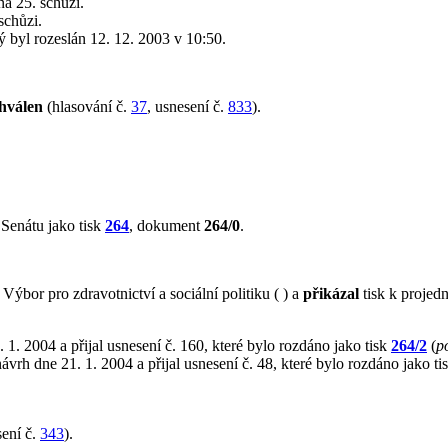
a 25. schůzi.
schůzi.
rý byl rozeslán 12. 12. 2003 v 10:50.
hválen
(hlasování č.
37
, usnesení č.
833
).
Senátu jako tisk
264
, dokument
264/0
.
bor pro zdravotnictví a sociální politiku ( ) a
přikázal
tisk k projedn
 1. 2004 a přijal usnesení č. 160, které bylo rozdáno jako tisk
264/2
(
p
ávrh dne 21. 1. 2004 a přijal usnesení č. 48, které bylo rozdáno jako ti
ení č.
343
).