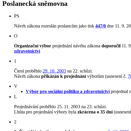
Poslanecká sněmovna
PS
Návrh zákona rozeslán poslancům jako tisk
447/0
dne 11. 9. 2
O
Organizační výbor
projednání návrhu zákona
doporučil
11. 9
zdravotnictví
1
Čtení proběhlo
29. 10. 2003
na 22. schůzi.
Návrh zákona
přikázán k projednání
výborům (usnesení č.
7
V
Výbor pro sociální politiku a zdravotnictví
projednal 
L
Projednávání proběhlo 25. 11. 2003 na 23. schůzi.
Lhůta pro projednání výbory byla
zkrácena o 35 dní
(usnesení
2