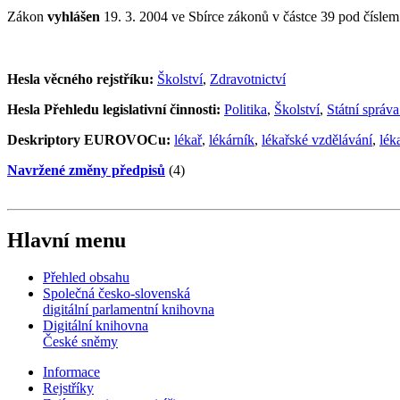
Zákon
vyhlášen
19. 3. 2004 ve Sbírce zákonů v částce 39 pod čísle
Hesla věcného rejstříku:
Školství
,
Zdravotnictví
Hesla Přehledu legislativní činnosti:
Politika
,
Školství
,
Státní správa
Deskriptory EUROVOCu:
lékař
,
lékárník
,
lékařské vzdělávání
,
lék
Navržené změny předpisů
(4)
Hlavní menu
Přehled obsahu
Společná česko-slovenská
digitální parlamentní knihovna
Digitální knihovna
České sněmy
Informace
Rejstříky