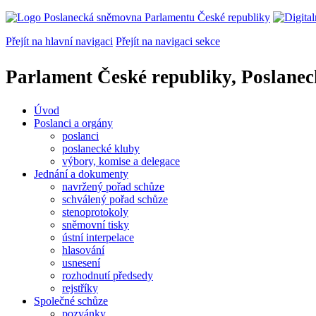
Přejít na hlavní navigaci
Přejít na navigaci sekce
Parlament České republiky, Poslane
Úvod
Poslanci a orgány
poslanci
poslanecké kluby
výbory, komise a delegace
Jednání a dokumenty
navržený pořad schůze
schválený pořad schůze
stenoprotokoly
sněmovní tisky
ústní interpelace
hlasování
usnesení
rozhodnutí předsedy
rejstříky
Společné schůze
pozvánky