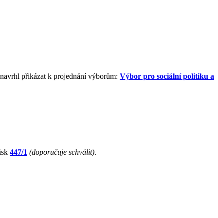
navrhl přikázat k projednání výborům:
Výbor pro sociální politiku a
isk
447/1
(doporučuje schválit)
.