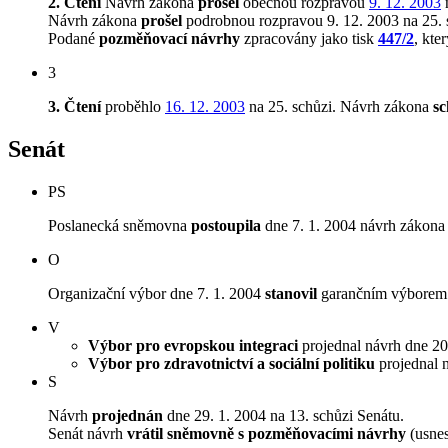
2. Čtení
Návrh zákona
prošel
obecnou rozpravou
9. 12. 2003
n
Návrh zákona
prošel
podrobnou rozpravou 9. 12. 2003 na 25. 
Podané
pozměňovací návrhy
zpracovány jako tisk
447/2
, kte
3
3. Čtení
proběhlo
16. 12. 2003
na 25. schůzi.
Návrh zákona
sc
Senát
PS
Poslanecká sněmovna
postoupila
dne 7. 1. 2004 návrh zákona 
O
Organizační výbor dne 7. 1. 2004
stanovil
garančním výborem Vý
V
Výbor pro evropskou integraci
projednal návrh dne 20.
Výbor pro zdravotnictví a sociální politiku
projednal n
S
Návrh
projednán
dne 29. 1. 2004 na 13. schůzi Senátu.
Senát návrh
vrátil sněmovně s pozměňovacími návrhy
(usnes