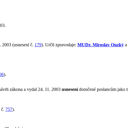
003.
. 2003 (usnesení č.
179
). Určil zpravodaje:
MUDr. Miroslav Ouzký
a 
06
).
návrh zákona a vydal 24. 11. 2003
usnesení
doručené poslancům jako t
 č.
757
).