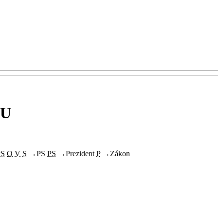
EU
PS
O
V
S
→
PS
PS
→
Prezident
P
→
Zákon