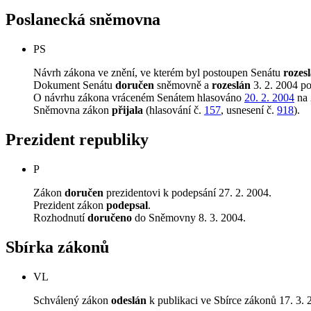
Poslanecká sněmovna
PS
Návrh zákona ve znění, ve kterém byl postoupen Senátu
rozes
Dokument Senátu
doručen
sněmovně a
rozeslán
3. 2. 2004 p
O návrhu zákona vráceném Senátem hlasováno
20. 2. 2004
na 
Sněmovna zákon
přijala
(hlasování č.
157
, usnesení č.
918
).
Prezident republiky
P
Zákon
doručen
prezidentovi k podepsání 27. 2. 2004.
Prezident zákon
podepsal
.
Rozhodnutí
doručeno
do Sněmovny 8. 3. 2004.
Sbírka zákonů
VL
Schválený zákon
odeslán
k publikaci ve Sbírce zákonů 17. 3. 