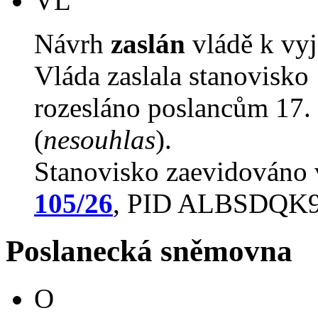
VL
Návrh
zaslán
vládě k vyj
Vláda zaslala stanovisko
rozesláno poslancům 17. 
(
nesouhlas
).
Stanovisko zaevidováno
105/26
, PID ALBSDQK
Poslanecká sněmovna
O