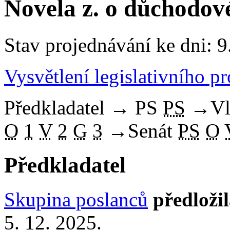
Novela z. o důchodov
Stav projednávání ke dni: 9
Vysvětlení legislativního p
Předkladatel
→
PS
PS
→
Vl
O
1
V
2
G
3
→
Senát
PS
O
Předkladatel
Skupina poslanců
předloži
5. 12. 2025.