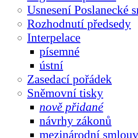
Usnesení Poslanecké 
Rozhodnutí předsedy
Interpelace
písemné
ústní
Zasedací pořádek
Sněmovní tisky
nově přidané
návrhy zákonů
mezinárodní smlou