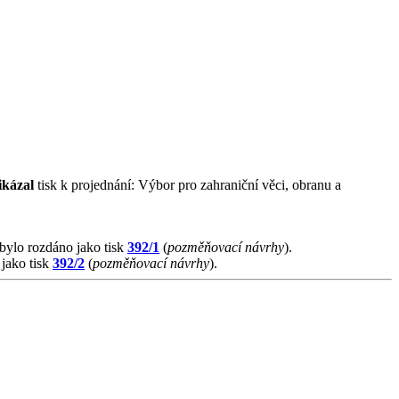
ikázal
tisk k projednání: Výbor pro zahraniční věci, obranu a
 bylo rozdáno jako tisk
392/1
(
pozměňovací návrhy
).
 jako tisk
392/2
(
pozměňovací návrhy
).