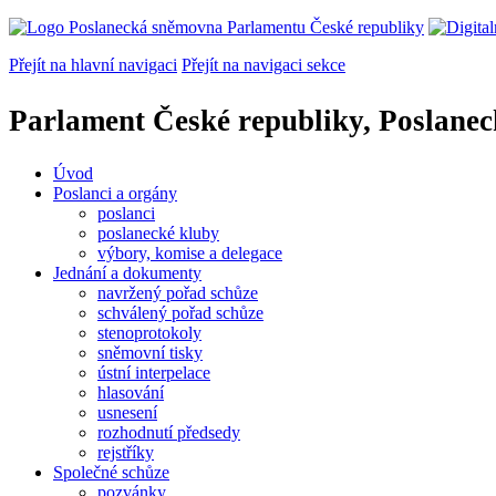
Přejít na hlavní navigaci
Přejít na navigaci sekce
Parlament České republiky, Poslane
Úvod
Poslanci a orgány
poslanci
poslanecké kluby
výbory, komise a delegace
Jednání a dokumenty
navržený pořad schůze
schválený pořad schůze
stenoprotokoly
sněmovní tisky
ústní interpelace
hlasování
usnesení
rozhodnutí předsedy
rejstříky
Společné schůze
pozvánky