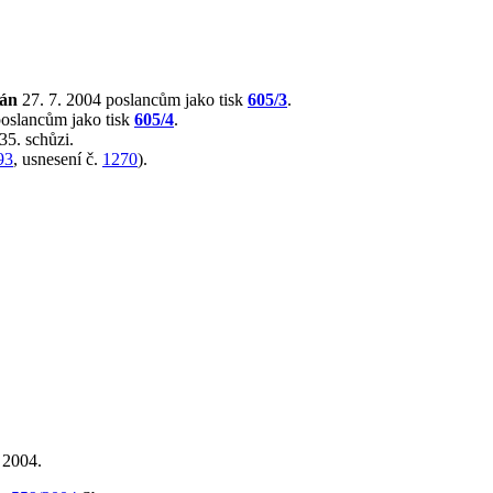
lán
27. 7. 2004 poslancům jako tisk
605/3
.
poslancům jako tisk
605/4
.
35. schůzi.
93
, usnesení č.
1270
).
 2004.