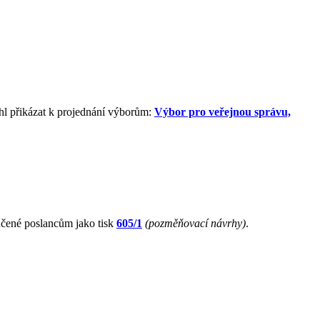
hl přikázat k projednání výborům:
Výbor pro veřejnou správu,
čené poslancům jako tisk
605/1
(pozměňovací návrhy)
.