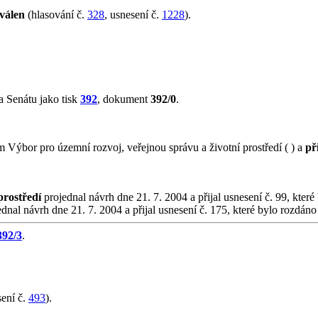
válen
(hlasování č.
328
, usnesení č.
1228
).
 Senátu jako tisk
392
, dokument
392/0
.
Výbor pro územní rozvoj, veřejnou správu a životní prostředí ( ) a
př
prostředí
projednal návrh dne 21. 7. 2004 a přijal usnesení č. 99, které
dnal návrh dne 21. 7. 2004 a přijal usnesení č. 175, které bylo rozdáno
392/3
.
ení č.
493
).