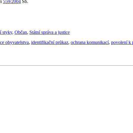
em
559/2004
Sb.
 styky
,
Občan
,
Státní správa a justice
ce obyvatelstva
,
identifikační průkaz
,
ochrana komunikací
,
povolení k