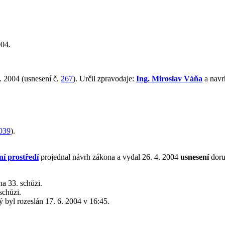
004.
. 2004 (usnesení č.
267
). Určil zpravodaje:
Ing. Miroslav Váňa
a navr
039
).
ní prostředí
projednal návrh zákona a vydal 26. 4. 2004
usnesení
doru
a 33. schůzi.
schůzi.
rý byl rozeslán 17. 6. 2004 v 16:45.