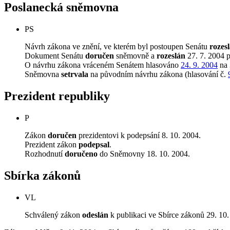
Poslanecká sněmovna
PS
Návrh zákona ve znění, ve kterém byl postoupen Senátu
rozes
Dokument Senátu
doručen
sněmovně a
rozeslán
27. 7. 2004 
O návrhu zákona vráceném Senátem hlasováno
24. 9. 2004
na 
Sněmovna
setrvala
na původním návrhu zákona (hlasování č.
Prezident republiky
P
Zákon
doručen
prezidentovi k podepsání 8. 10. 2004.
Prezident zákon
podepsal
.
Rozhodnutí
doručeno
do Sněmovny 18. 10. 2004.
Sbírka zákonů
VL
Schválený zákon
odeslán
k publikaci ve Sbírce zákonů 29. 10.