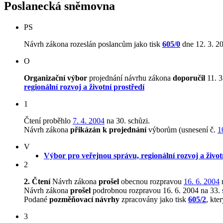
Poslanecká sněmovna
PS
Návrh zákona rozeslán poslancům jako tisk
605/0
dne 12. 3. 2
O
Organizační výbor
projednání návrhu zákona
doporučil
11. 3
regionální rozvoj a životní prostředí
1
Čtení proběhlo
7. 4. 2004
na 30. schůzi.
Návrh zákona
přikázán k projednání
výborům (usnesení č.
1
V
Výbor pro veřejnou správu, regionální rozvoj a život
2
2. Čtení
Návrh zákona
prošel
obecnou rozpravou
16. 6. 2004
n
Návrh zákona
prošel
podrobnou rozpravou 16. 6. 2004 na 33. 
Podané
pozměňovací návrhy
zpracovány jako tisk
605/2
, kte
3