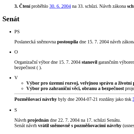
3. Čtení
proběhlo
30. 6. 2004
na 33. schůzi.
Návrh zákona
sch
Senát
PS
Poslanecká sněmovna
postoupila
dne 15. 7. 2004 návrh zákona
O
Organizační výbor dne 15. 7. 2004
stanovil
garančním výborem 
bezpečnost ( ).
V
Výbor pro územní rozvoj, veřejnou správu a životní 
Výbor pro zahraniční věci, obranu a bezpečnost
proje
Pozměňovací návrhy
byly dne 2004-07-21 rozdány jako tisk
S
Návrh
projednán
dne 22. 7. 2004 na 17. schůzi Senátu.
Senát návrh
vrátil sněmovně s pozměňovacími návrhy
(usnes