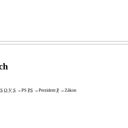
ch
PS
O
V
S
→
PS
PS
→
Prezident
P
→
Zákon