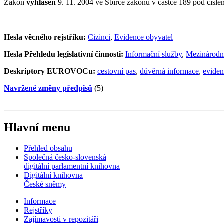
Zákon
vyhlášen
9. 11. 2004 ve Sbírce zákonů v částce 189 pod čísl
Hesla věcného rejstříku:
Cizinci
,
Evidence obyvatel
Hesla Přehledu legislativní činnosti:
Informační služby
,
Mezinárodní
Deskriptory EUROVOCu:
cestovní pas
,
důvěrná informace
,
eviden
Navržené změny předpisů
(5)
Hlavní menu
Přehled obsahu
Společná česko-slovenská
digitální parlamentní knihovna
Digitální knihovna
České sněmy
Informace
Rejstříky
Zajímavosti v repozitáři