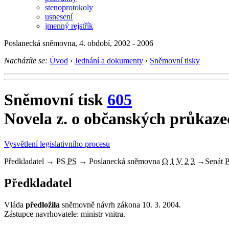
stenoprotokoly
usnesení
jmenný rejstřík
Poslanecká sněmovna, 4. období, 2002 - 2006
Nacházíte se:
Úvod
›
Jednání a dokumenty
›
Sněmovní tisky
Sněmovní tisk
605
Novela z. o občanských průkaze
Vysvětlení legislativního procesu
Předkladatel
→
PS
PS
→
Poslanecká sněmovna
O
1
V
2
3
→
Senát
Předkladatel
Vláda
předložila
sněmovně návrh zákona 10. 3. 2004.
Zástupce navrhovatele: ministr vnitra.