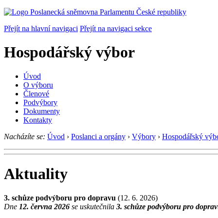
Přejít na hlavní navigaci
Přejít na navigaci sekce
Hospodářský výbor
Úvod
O výboru
Členové
Podvýbory
Dokumenty
Kontakty
Nacházíte se:
Úvod
›
Poslanci a orgány
›
Výbory
›
Hospodářský výb
Aktuality
3. schůze podvýboru pro dopravu
(12. 6. 2026)
Dne
12. června 2026
se uskutečnila
3. schůze podvýboru pro dopra