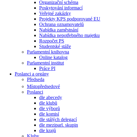
Organizační schéma
Poskytování informací
Veřejné zakázky
Projekty KPS podporované EU
Ochrana oznamovatelů
Nabídka zaměstnání
Nabídka nepotřebného majetku
Rozpočet PS
Studentské stáže
Parlamentní knihovna
Online katalog
Parlamentní institut
Práce PI
Poslanci a orgány
Předseda
Místopředsedové
Poslanci
dle abecedy
dle klubů
dle výborů
dle komisí
dle stálých delegací
dle meziparl. skupin
dle krajů
Kluby