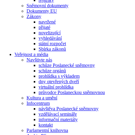
rejstříky
Sněmovní dokumenty
Dokumenty EU
Zákony
navržené
přijaté
novelizující
vyhledávání
státní rozpočet
Sbírka zákonů
Veřejnost a média
Navštivte nás
schůze Poslanecké sněmovny
schůze orgánů
prohlídka s výkladem
dny otevřených dveří
virtuální prohlídka
průvodce Poslaneckou sněmovnou
Kultura a umění
Infocentrum
návštěva Poslanecké sněmovny
vzdělávací semináře
informační materiály
kontakt
Parlamentní knihovna