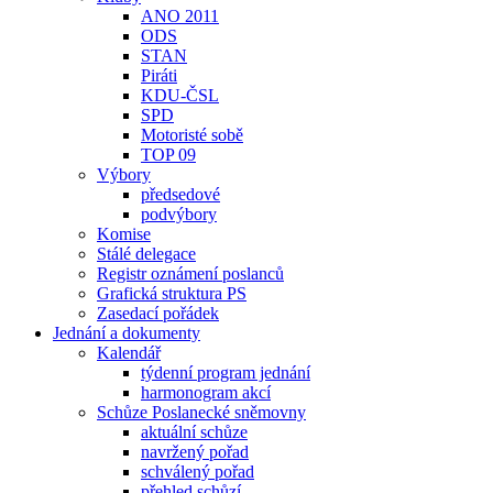
ANO 2011
ODS
STAN
Piráti
KDU-ČSL
SPD
Motoristé sobě
TOP 09
Výbory
předsedové
podvýbory
Komise
Stálé delegace
Registr oznámení poslanců
Grafická struktura PS
Zasedací pořádek
Jednání a dokumenty
Kalendář
týdenní program jednání
harmonogram akcí
Schůze Poslanecké sněmovny
aktuální schůze
navržený pořad
schválený pořad
přehled schůzí