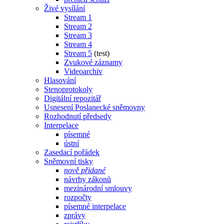
Živé vysílání
Stream 1
Stream 2
Stream 3
Stream 4
Stream 5
(test)
Zvukové záznamy
Videoarchiv
Hlasování
Stenoprotokoly
Digitální repozitář
Usnesení Poslanecké sněmovny
Rozhodnutí předsedy
Interpelace
písemné
ústní
Zasedací pořádek
Sněmovní tisky
nově přidané
návrhy zákonů
mezinárodní smlouvy
rozpočty
písemné interpelace
zprávy