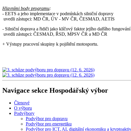
Hlavními body programu
:
- EETS a jeho implementace v podmínkách silniční dopravy
 uvedli zástupci: MD ČR, ÚV - MV ČR, ČESMAD, AETIS
- Silniční doprava a řidiči jako klíčový faktor jejího dalšího fungování
uvedli zástupci: ČESMAD, ŘSD, MPSV ČR a MD ČR
+ Výstupy pracovní skupiny k pojištění motosportu.
Navigace sekce
Hospodářský výbor
Členové
O výboru
Podvýbory
Podvýbor pro dopravu
Podvýbor pro energetiku
Podvýbor pro ICT, AI, digitální ekonomiku a kryptoakti