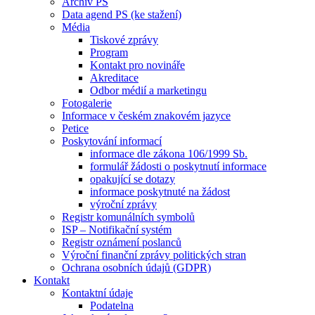
Archiv PS
Data agend PS (ke stažení)
Média
Tiskové zprávy
Program
Kontakt pro novináře
Akreditace
Odbor médií a marketingu
Fotogalerie
Informace v českém znakovém jazyce
Petice
Poskytování informací
informace dle zákona 106/1999 Sb.
formulář žádosti o poskytnutí informace
opakující se dotazy
informace poskytnuté na žádost
výroční zprávy
Registr komunálních symbolů
ISP – Notifikační systém
Registr oznámení poslanců
Výroční finanční zprávy politických stran
Ochrana osobních údajů (GDPR)
Kontakt
Kontaktní údaje
Podatelna