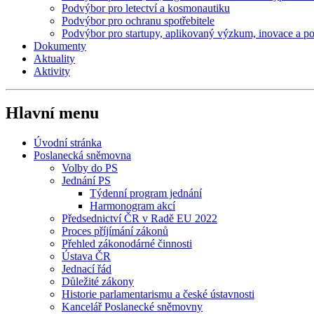
Podvýbor pro letectví a kosmonautiku
Podvýbor pro ochranu spotřebitele
Podvýbor pro startupy, aplikovaný výzkum, inovace a po
Dokumenty
Aktuality
Aktivity
Hlavní menu
Úvodní stránka
Poslanecká sněmovna
Volby do PS
Jednání PS
Týdenní program jednání
Harmonogram akcí
Předsednictví ČR v Radě EU 2022
Proces příjímání zákonů
Přehled zákonodárné činnosti
Ústava ČR
Jednací řád
Důležité zákony
Historie parlamentarismu a české ústavnosti
Kancelář Poslanecké sněmovny