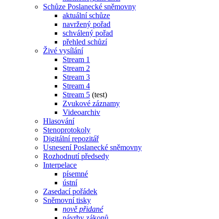
Schůze Poslanecké sněmovny
aktuální schůze
navržený pořad
schválený pořad
přehled schůzí
Živé vysílání
Stream 1
Stream 2
Stream 3
Stream 4
Stream 5
(test)
Zvukové záznamy
Videoarchiv
Hlasování
Stenoprotokoly
Digitální repozitář
Usnesení Poslanecké sněmovny
Rozhodnutí předsedy
Interpelace
písemné
ústní
Zasedací pořádek
Sněmovní tisky
nově přidané
návrhy zákonů