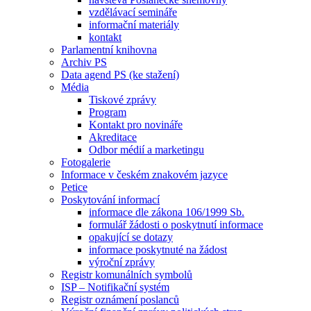
vzdělávací semináře
informační materiály
kontakt
Parlamentní knihovna
Archiv PS
Data agend PS (ke stažení)
Média
Tiskové zprávy
Program
Kontakt pro novináře
Akreditace
Odbor médií a marketingu
Fotogalerie
Informace v českém znakovém jazyce
Petice
Poskytování informací
informace dle zákona 106/1999 Sb.
formulář žádosti o poskytnutí informace
opakující se dotazy
informace poskytnuté na žádost
výroční zprávy
Registr komunálních symbolů
ISP – Notifikační systém
Registr oznámení poslanců