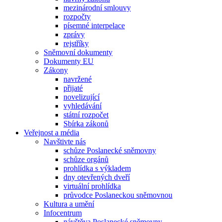
mezinárodní smlouvy
rozpočty
písemné interpelace
zprávy
rejstříky
Sněmovní dokumenty
Dokumenty EU
Zákony
navržené
přijaté
novelizující
vyhledávání
státní rozpočet
Sbírka zákonů
Veřejnost a média
Navštivte nás
schůze Poslanecké sněmovny
schůze orgánů
prohlídka s výkladem
dny otevřených dveří
virtuální prohlídka
průvodce Poslaneckou sněmovnou
Kultura a umění
Infocentrum
návštěva Poslanecké sněmovny