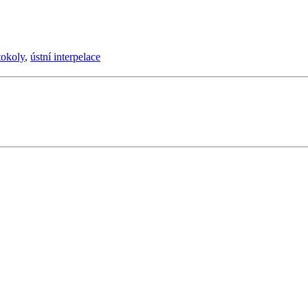
tokoly
,
ústní interpelace