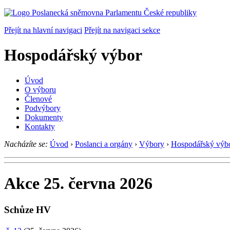
Přejít na hlavní navigaci
Přejít na navigaci sekce
Hospodářský výbor
Úvod
O výboru
Členové
Podvýbory
Dokumenty
Kontakty
Nacházíte se:
Úvod
›
Poslanci a orgány
›
Výbory
›
Hospodářský výb
Akce 25. června 2026
Schůze HV