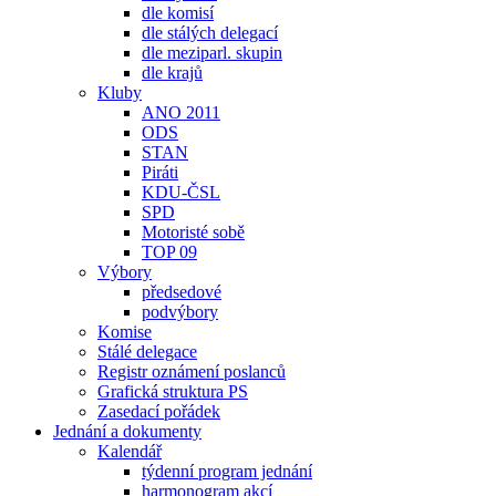
dle komisí
dle stálých delegací
dle meziparl. skupin
dle krajů
Kluby
ANO 2011
ODS
STAN
Piráti
KDU-ČSL
SPD
Motoristé sobě
TOP 09
Výbory
předsedové
podvýbory
Komise
Stálé delegace
Registr oznámení poslanců
Grafická struktura PS
Zasedací pořádek
Jednání a dokumenty
Kalendář
týdenní program jednání
harmonogram akcí