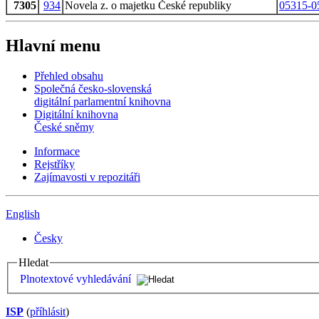
7305
934
Novela z. o majetku České republiky
05315-0
Hlavní menu
Přehled obsahu
Společná česko-slovenská
digitální parlamentní knihovna
Digitální knihovna
České sněmy
Informace
Rejstříky
Zajímavosti v repozitáři
English
Česky
Hledat
Plnotextové vyhledávání
ISP
(
příhlásit
)