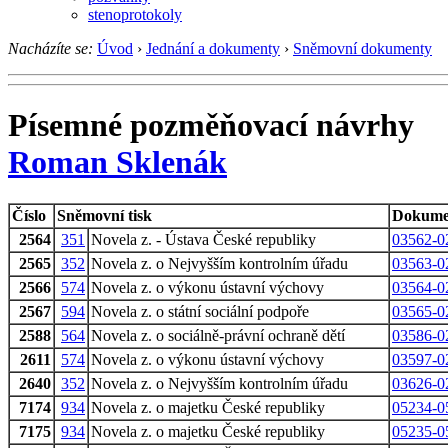
stenoprotokoly
Nacházíte se:
Úvod
›
Jednání a dokumenty
›
Sněmovní dokumenty
Písemné pozměňovací návrhy
Roman Sklenák
Číslo
Sněmovní tisk
Dokume
2564
351
Novela z. - Ústava České republiky
03562-0
2565
352
Novela z. o Nejvyšším kontrolním úřadu
03563-0
2566
574
Novela z. o výkonu ústavní výchovy
03564-0
2567
594
Novela z. o státní sociální podpoře
03565-0
2588
564
Novela z. o sociálně-právní ochraně dětí
03586-0
2611
574
Novela z. o výkonu ústavní výchovy
03597-0
2640
352
Novela z. o Nejvyšším kontrolním úřadu
03626-0
7174
934
Novela z. o majetku České republiky
05234-0
7175
934
Novela z. o majetku České republiky
05235-0