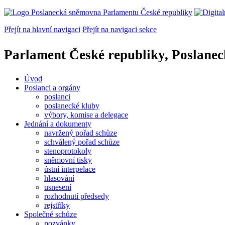
Přejít na hlavní navigaci
Přejít na navigaci sekce
Parlament České republiky, Poslane
Úvod
Poslanci a orgány
poslanci
poslanecké kluby
výbory, komise a delegace
Jednání a dokumenty
navržený pořad schůze
schválený pořad schůze
stenoprotokoly
sněmovní tisky
ústní interpelace
hlasování
usnesení
rozhodnutí předsedy
rejstříky
Společné schůze
pozvánky