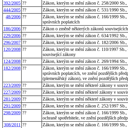
392/2005
??
Zákon, kterým se mění zákon č. 258/2000 Sb., o
444/2005
??
Zákon, kterým se mění zákon č. 531/1990 Sb., 
48/2006
??
Zákon, kterým se mění zákon č. 166/1999 Sb., o
správních poplatcích
186/2006
??
Zákon o změně některých zákonů souvisejících 
229/2006
??
Zákon, kterým se mění zákon č. 634/1992 Sb., o
296/2007
??
Zákon, kterým se mění zákon č. 182/2006 Sb., o
120/2008
??
Zákon, kterým se mění zákon č. 110/1997 Sb., o
související zákony
124/2008
??
Zákon, kterým se mění zákon č. 269/1994 Sb., o 
182/2008
??
Zákon, kterým se mění zákon č. 166/1999 Sb., o
správních poplatcích, ve znění pozdějších před
(plemenářský zákon), ve znění pozdějších před
223/2009
??
Zákon, kterým se mění některé zákony v souvis
227/2009
??
Zákon, kterým se mění některé zákony v souvisl
281/2009
??
Zákon, kterým se mění některé zákony v souvisl
291/2009
??
Zákon, kterým se mění zákon č. 252/1997 Sb., o
298/2009
??
Zákon, kterým se mění zákon č. 166/1999 Sb., o
ochraně spotřebitele, ve znění pozdějších předp
308/2011
??
Zákon, kterým se mění zákon č. 166/1999 Sb., o