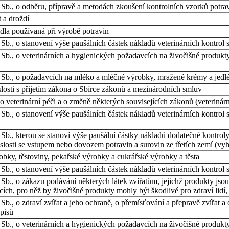
 Sb., o odběru, přípravě a metodách zkoušení kontrolních vzorků potr
 a droždí
dla používaná při výrobě potravin
 Sb., o stanovení výše paušálních částek nákladů veterinárních kontr
 Sb., o veterinárních a hygienických požadavcích na živočišné produk
 Sb., o požadavcích na mléko a mléčné výrobky, mražené krémy a jedlé
losti s přijetím zákona o Sbírce zákonů a mezinárodních smluv
 veterinární péči a o změně některých souvisejících zákonů (veterinární
 Sb., o stanovení výše paušálních částek nákladů veterinárních kontro
Sb., kterou se stanoví výše paušální částky nákladů dodatečné kontrol
losti se vstupem nebo dovozem potravin a surovin ze třetích zemí (vyh
bky, těstoviny, pekařské výrobky a cukrářské výrobky a těsta
 Sb., o stanovení výše paušálních částek nákladů veterinárních kontro
Sb., o zákazu podávání některých látek zvířatům, jejichž produkty jsou 
cích, pro něž by živočišné produkty mohly být škodlivé pro zdraví lidí, 
Sb., o zdraví zvířat a jeho ochraně, o přemísťování a přepravě zvířat
dpisů
 Sb., o veterinárních a hygienických požadavcích na živočišné produk