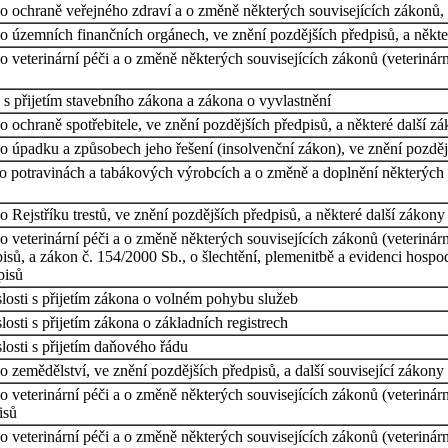
 ochraně veřejného zdraví a o změně některých souvisejících zákonů, v
o územních finančních orgánech, ve znění pozdějších předpisů, a někte
 veterinární péči a o změně některých souvisejících zákonů (veterinárn
s přijetím stavebního zákona a zákona o vyvlastnění
 ochraně spotřebitele, ve znění pozdějších předpisů, a některé další zá
 úpadku a způsobech jeho řešení (insolvenční zákon), ve znění pozdější
 potravinách a tabákových výrobcích a o změně a doplnění některých so
Rejstříku trestů, ve znění pozdějších předpisů, a některé další zákony
 veterinární péči a o změně některých souvisejících zákonů (veterinárn
pisů, a zákon č. 154/2000 Sb., o šlechtění, plemenitbě a evidenci hosp
pisů
losti s přijetím zákona o volném pohybu služeb
osti s přijetím zákona o základních registrech
osti s přijetím daňového řádu
 zemědělství, ve znění pozdějších předpisů, a další související zákony
 veterinární péči a o změně některých souvisejících zákonů (veterinárn
isů
 veterinární péči a o změně některých souvisejících zákonů (veterinárn