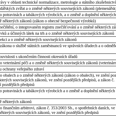
ávy v oblasti technické normalizace, metrologie a státního zkušebnictv
odářských zvířat a o změně některých souvisejících zákonů (plemenářs
o potravinách a tabákových výrobcích, a o změně a doplnění některých
ě některých zákonů (zákon o obecné bezpečnosti výrobků)
ečištění, o integrovaném registru znečišťování a o změně některých z
ků a účinných látek na trh a o změně některých souvisejících zákonů
pekci a o změně některých souvisejících zákonů
 zákona o službě státních zaměstnanců ve správních úřadech a o odměň
uvislosti s ukončením činnosti okresních úřadů
 veterinární péči a o změně některých souvisejících zákonů (veterinárn
u ochrany veřejného zdraví
o obalech a o změně některých zákonů (zákon o obalech), ve znění pozd
erých souvisejících zákonů, ve znění pozdějších předpisů, a zákon č. 
í pozdějších předpisů
 potravinách a tabákových výrobcích a o změně a doplnění některých so
ně některých zákonů
 finančním arbitrovi, zákon č. 353/2003 Sb., o spotřebních daních, ve 
ěkterých souvisejících zákonů, ve znění pozdějších předpisů