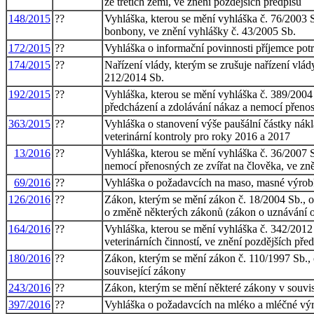
ze třetích zemí, ve znění pozdějších předpisů
148/2015
??
Vyhláška, kterou se mění vyhláška č. 76/2003 
bonbony, ve znění vyhlášky č. 43/2005 Sb.
172/2015
??
Vyhláška o informační povinnosti příjemce potr
174/2015
??
Nařízení vlády, kterým se zrušuje nařízení vlá
212/2014 Sb.
192/2015
??
Vyhláška, kterou se mění vyhláška č. 389/2004 
předcházení a zdolávání nákaz a nemocí přenos
363/2015
??
Vyhláška o stanovení výše paušální částky nák
veterinární kontroly pro roky 2016 a 2017
13/2016
??
Vyhláška, kterou se mění vyhláška č. 36/2007 S
nemocí přenosných ze zvířat na člověka, ve zně
69/2016
??
Vyhláška o požadavcích na maso, masné výrobky
126/2016
??
Zákon, kterým se mění zákon č. 18/2004 Sb., o u
o změně některých zákonů (zákon o uznávání odb
164/2016
??
Vyhláška, kterou se mění vyhláška č. 342/2012 
veterinárních činností, ve znění pozdějších pře
180/2016
??
Zákon, kterým se mění zákon č. 110/1997 Sb., o
související zákony
243/2016
??
Zákon, kterým se mění některé zákony v souvisl
397/2016
??
Vyhláška o požadavcích na mléko a mléčné výro