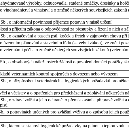
 dehydratované výrobky, ochucovadla, studené omáčky, dresinky a hořči
 vinohradnictví a vinařství a o změně některých souvisejících zákonů (z
Sb., o informační povinnosti příjemce potravin v místě určení
osti s přijetím zákona o odpovědnosti za přestupky a řízení o nich a z
 Sb., o označování a pasech psů, koček a fretek v zájmovém chovu při
 územním plánování a stavebním řádu (stavební zákon), ve znění pozděj
veterinární péči a o změně některých souvisejících zákonů (veterinární
3 Sb., o obsahových náležitostech žádosti o povolení domácí porážky s
nákladů veterinárních kontrol spojených s dovozem nebo vývozem
Sb., o přizpůsobení veterinárních a hygienických požadavků pro někter
čel a včelstev a o opatřeních pro předcházení a zdolávání některých n
Sb., o zdraví zvířat a jeho ochraně, o přemísťování a přepravě zvířat
dpisů
b., o potravinách určených pro zvláštní výživu a o způsobu jejich použi
Sb., kterou se stanoví hygienické požadavky na pitnou a teplou vodu a 