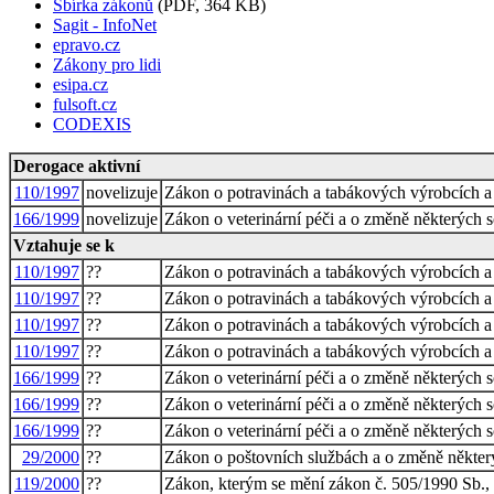
Sbírka zákonů
(PDF, 364 KB)
Sagit - InfoNet
epravo.cz
Zákony pro lidi
esipa.cz
fulsoft.cz
CODEXIS
Derogace aktivní
110/1997
novelizuje
Zákon o potravinách a tabákových výrobcích a
166/1999
novelizuje
Zákon o veterinární péči a o změně některých s
Vztahuje se k
110/1997
??
Zákon o potravinách a tabákových výrobcích a
110/1997
??
Zákon o potravinách a tabákových výrobcích a
110/1997
??
Zákon o potravinách a tabákových výrobcích a
110/1997
??
Zákon o potravinách a tabákových výrobcích a
166/1999
??
Zákon o veterinární péči a o změně některých s
166/1999
??
Zákon o veterinární péči a o změně některých s
166/1999
??
Zákon o veterinární péči a o změně některých s
29/2000
??
Zákon o poštovních službách a o změně někter
119/2000
??
Zákon, kterým se mění zákon č. 505/1990 Sb., 