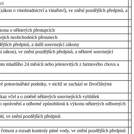
ci
ákon o vinohradnictví a vinařství), ve znění pozdějších předpisů, a
ákona o některých přestupcích
 jejich neobchodních přesunech
ších předpisů, a další související zákony
 zákon), ve znění pozdějších předpisů, a některé související
kotu mladšího 24 měsíců nebo jelenovitých z farmového chovu a
é potravinářské podniky, v nichž se zachází se živočišnými
ákaz včel a o změně některých souvisejících vyhlášek
 a o oprávnění a odborné způsobilosti k výkonu některých odborných
tí, ve znění pozdějších předpisů
četnost a rozsah kontroly pitné vody, ve znění pozdějších předpisů