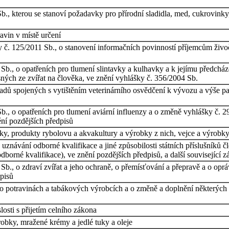
Sb., kterou se stanoví požadavky pro přírodní sladidla, med, cukrovin
avin v místě určení
dy č. 125/2011 Sb., o stanovení informačních povinností příjemcům živoč
Sb., o opatřeních pro tlumení slintavky a kulhavky a k jejímu předchá
ných ze zvířat na člověka, ve znění vyhlášky č. 356/2004 Sb.
ladů spojených s vytištěním veterinárního osvědčení k vývozu a výše p
b., o opatřeních pro tlumení aviární influenzy a o změně vyhlášky č. 2
ní pozdějších předpisů
, produkty rybolovu a akvakultury a výrobky z nich, vejce a výrobky
znávání odborné kvalifikace a jiné způsobilosti státních příslušníků čl
orné kvalifikace), ve znění pozdějších předpisů, a další související 
Sb., o zdraví zvířat a jeho ochraně, o přemísťování a přepravě a o op
dpisů
 potravinách a tabákových výrobcích a o změně a doplnění některých so
osti s přijetím celního zákona
bky, mražené krémy a jedlé tuky a oleje