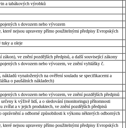
avin a tabákových výrobků
ol spojených s dovozem nebo vývozem
ty, které nejsou upraveny přímo použitelnými předpisy Evropských
 tuky a oleje
 zákon), ve znění pozdějších předpisů, a další související zákony
l spojených s dovozem nebo vývozem, ve znění vyhlášky č.
y, nákladů vynaložených na ověření souladu se specifikacemi a
láška o paušálních nákladech)
l spojených s dovozem nebo vývozem, ve znění pozdějších předpisů
určeny k výživě lidí, a o sledování (monitoringu) přítomnosti
u zvířat a v jejich produktech, ve znění pozdějších předpisů
 a o oprávnění a odborné způsobilosti k výkonu některých odborných
ty, které nejsou upraveny přímo použitelnými předpisy Evropských