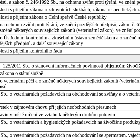
isů, a zákon č. 246/1992 Sb., na ochranu zvířat proti týrání, ve znění 
osti s přijetím zákona o zdravotních službách, zákona o specifických 
osti s přijetím zákona o Celní správě České republiky
a ochranu zvířat proti týrání, ve znění pozdějších předpisů, zákon č. 6
 změně některých souvisejících zákonů (veterinární zákon), ve znění po
 o Ústředním kontrolním a zkušebním ústavu zemědělském a o změně ně
ších předpisů, a další související zákony
osti s přijetím kontrolního řádu
č. 125/2011 Sb., o stanovení informačních povinností příjemcům živoči
zákona o státní službě
 veterinární péči a o změně některých souvisejících zákonů (veterinárn
pisů
Sb., o veterinárních požadavcích na obchodování se zvířaty a o veterin
retek v zájmovém chovu při jejich neobchodních přesunech
ravin v místě určení ve vztahu k některým druhům potravin
 Sb., o veterinárních a hygienických požadavcích na živočišné produk
 Sb., o veterinárních požadavcích na obchodování se spermatem, vaje