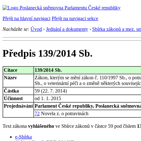
Přejít na hlavní navigaci
Přejít na navigaci sekce
Nacházíte se:
Úvod
›
Jednání a dokumenty
›
Sbírka zákonů a mez. s
Předpis 139/2014 Sb.
Citace
139/2014 Sb.
Název
Zákon, kterým se mění zákon č. 110/1997 Sb., o potr
Sb., o veterinární péči a o změně některých souvisejí
Částka
59 (22. 7. 2014)
Účinnost
od 1. 1. 2015
Projednávání
Parlament České republiky, Poslanecká sněmovna,
72
Novela z. o potravinách
Text zákona
vyhlášeného
ve Sbírce zákonů v částce 59 pod číslem
1
e-Sbírka