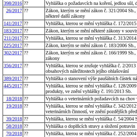
398/2016
??
Vyhláška o požadavcích na koření, jedlou sůl,
26/2017
??
Zákon, kterým se mění zákon č. 321/2004 Sb., o
některé další zákony
141/2017
??
Vyhláška, kterou se mění vyhláška č. 172/2015 
183/2017
??
Zákon, kterým se mění některé zákony v souvisl
211/2017
??
Vyhláška, kterou se mění vyhláška č. 313/2014
225/2017
??
Zákon, kterým se mění zákon č. 183/2006 Sb., o
302/2017
??
Zákon, kterým se mění zákon č. 166/1999 Sb., o 
zákony
356/2017
??
Vyhláška, kterou se zrušuje vyhláška č. 2/201
obsahových náležitostech jejího ohlašování
389/2017
??
Vyhláška o stanovení výše paušálních částek 
445/2017
??
Vyhláška, kterou se mění vyhláška č. 128/2009 
produkty, ve znění vyhlášky č. 191/2013 Sb.
18/2018
??
Vyhláška o veterinárních požadavcích na chov v
19/2018
??
Vyhláška, kterou se mění vyhláška č. 342/2012 
veterinárních činností, ve znění pozdějších pře
39/2018
??
Vyhláška, kterou se mění vyhláška č. 54/2004 S
58/2018
??
Vyhláška o doplňcích stravy a složení potravin
70/2018
??
Vyhláška, kterou se mění vyhláška č. 252/2004 