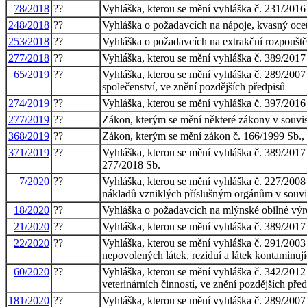
78/2018
??
Vyhláška, kterou se mění vyhláška č. 231/2016
248/2018
??
Vyhláška o požadavcích na nápoje, kvasný ocet
253/2018
??
Vyhláška o požadavcích na extrakční rozpouště
277/2018
??
Vyhláška, kterou se mění vyhláška č. 389/2017
65/2019
??
Vyhláška, kterou se mění vyhláška č. 289/2007
společenství, ve znění pozdějších předpisů
274/2019
??
Vyhláška, kterou se mění vyhláška č. 397/2016
277/2019
??
Zákon, kterým se mění některé zákony v souvis
368/2019
??
Zákon, kterým se mění zákon č. 166/1999 Sb., o
371/2019
??
Vyhláška, kterou se mění vyhláška č. 389/2017
277/2018 Sb.
7/2020
??
Vyhláška, kterou se mění vyhláška č. 227/2008 
nákladů vzniklých příslušným orgánům v souvis
18/2020
??
Vyhláška o požadavcích na mlýnské obilné výro
21/2020
??
Vyhláška, kterou se mění vyhláška č. 389/2017
22/2020
??
Vyhláška, kterou se mění vyhláška č. 291/2003 
nepovolených látek, reziduí a látek kontaminují
60/2020
??
Vyhláška, kterou se mění vyhláška č. 342/2012 
veterinárních činností, ve znění pozdějších pře
181/2020
??
Vyhláška, kterou se mění vyhláška č. 289/2007