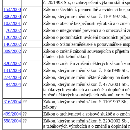
č. 20/1993 Sb., o zabezpečení výkonu státní spr
154/2000
??
Zákon o šlechtění, plemenitbě a evidenci hosp
306/2000
??
Zákon, kterým se mění zákon č. 110/1997 Sb., 
102/2001
??
Zákon o obecné bezpečnosti výrobků a o změn
76/2002
??
Zákon o integrované prevenci a o omezování zn
120/2002
??
Zákon o podmínkách uvádění biocidních příprav
146/2002
??
Zákon o Státní zemědělské a potravinářské ins
309/2002
??
Zákon o změně zákonů souvisejících s přijetím
úřadech (služební zákon)
320/2002
??
Zákon o změně a zrušení některých zákonů v so
131/2003
??
Zákon, kterým se mění zákon č. 166/1999 Sb., o
274/2003
??
Zákon, kterým se mění některé zákony na úsek
94/2004
??
Zákon, kterým se mění zákon č. 477/2001 Sb., 
tabákových výrobcích a o změně a doplnění někt
změně některých souvisejících zákonů, ve zněn
316/2004
??
Zákon, kterým se mění zákon č. 110/1997 Sb., o
zákony
499/2004
??
Zákon o archivnictví a spisové službě a o změ
558/2004
??
Zákon, kterým se mění zákon č. 229/2002 Sb., o
a tabákových výrobcích a o změně a doplnění n