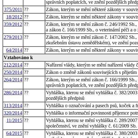
správních poplatcích, ve znění pozdějších předp
375/2011
??
Zákon, kterým se mění některé zákony v souvisl
18/2012
??
Zákon, kterým se mění některé zákony v souvisl
359/2012
??
Zákon, kterým se mění zákon č. 246/1992 Sb., n
a zákon č. 166/1999 Sb., o veterinární péči a o
279/2013
??
Zákon, kterým se mění zákon č. 147/2002 Sb.,
zkušebním ústavu zemědělském), ve znění pozděj
64/2014
??
Zákon, kterým se mění některé zákony v souvisl
Vztahováno k
212/2014
??
Nařízení vlády, kterým se mění nařízení vlády 
250/2014
??
Zákon o změně zákonů souvisejících s přijetím 
264/2014
??
Zákon, kterým se mění zákon č. 166/1999 Sb., o
správních poplatcích, ve znění pozdějších před
286/2014
??
Vyhláška, kterou se mění vyhláška č. 382/2003 
pozdějších předpisů
313/2014
??
Vyhláška o označování a pasech psů, koček a f
320/2014
??
Vyhláška o informační povinnosti příjemce pot
11/2015
??
Vyhláška, kterou se mění vyhláška č. 289/2007
společenství, ve znění vyhlášky č. 61/2009 Sb.
64/2015
??
Vyhláška, kterou se mění vyhláška č. 380/2003