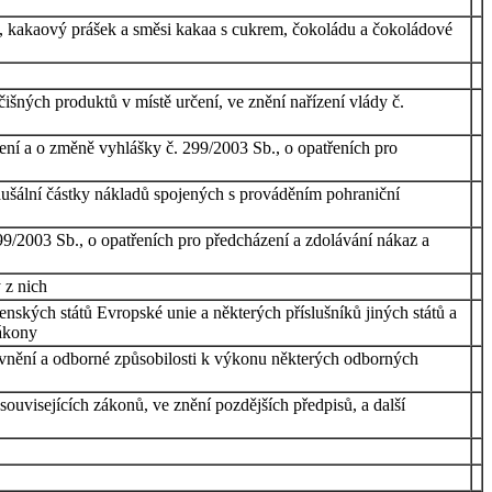
ky, kakaový prášek a směsi kakaa s cukrem, čokoládu a čokoládové
išných produktů v místě určení, ve znění nařízení vlády č.
zení a o změně vyhlášky č. 299/2003 Sb., o opatřeních pro
aušální částky nákladů spojených s prováděním pohraniční
99/2003 Sb., o opatřeních pro předcházení a zdolávání nákaz a
 z nich
enských států Evropské unie a některých příslušníků jiných států a
zákony
rávnění a odborné způsobilosti k výkonu některých odborných
uvisejících zákonů, ve znění pozdějších předpisů, a další