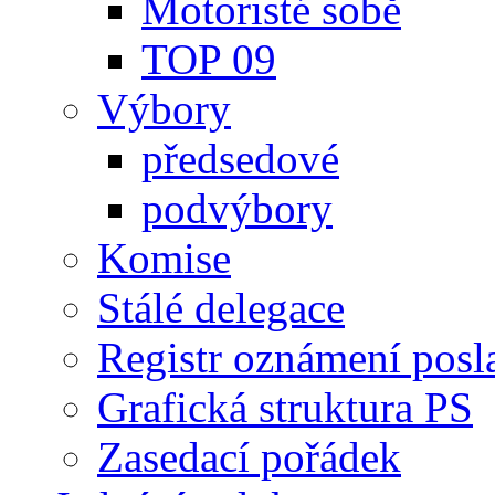
Motoristé sobě
TOP 09
Výbory
předsedové
podvýbory
Komise
Stálé delegace
Registr oznámení posl
Grafická struktura PS
Zasedací pořádek