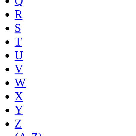
Q
R
S
T
U
V
W
X
Y
Z