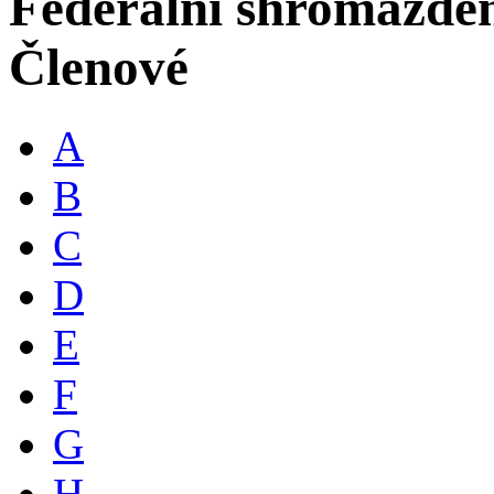
Federální shromáždě
Členové
A
B
C
D
E
F
G
H