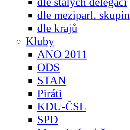
dle stálých delegací
dle meziparl. skupin
dle krajů
Kluby
ANO 2011
ODS
STAN
Piráti
KDU-ČSL
SPD