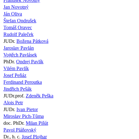
František Novotný
Jan Novotný
Ján Oliva
Štefan Ondrušek
Tomáš Oravec
Rudolf Paleček
JUDr.
Božena Pátková
Jaroslav Pavlán
Vojtěch Pavlásek
PhDr.
Ondrej Pavlík
Vilém Pavlík
Josef Peňáz
Ferdinand Peroutka
Jindřich Pešák
JUDr.prof.
Zdeněk Peška
Alois Petr
JUDr.
Ivan Pietor
Miroslav Pich-Tůma
doc. PhDr.
Milan Pišút
Pavol Pláňovský
Dr., h. c.
Josef Plojhar