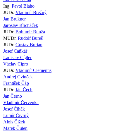
Ing.
Pavol Blaho
JUDr.
Vladimír Brežný
Jan Brukner
Jaroslav Břicháček
JUDr.
Bohumír Bunža
MUDr.
Rudolf Bureš
JUDr.
Gustav Burian
Josef Caňkář
Ladislav Cígler
Václav Cipro
JUDr.
Vladimír Clementis
Andrej Cvinček
František Čáp
JUDr.
Ján Čech
Jan Černo
Vladimír Červenka
Josef Čihák
Lumír Čivrný
Alois Čížek
Marek Čulen