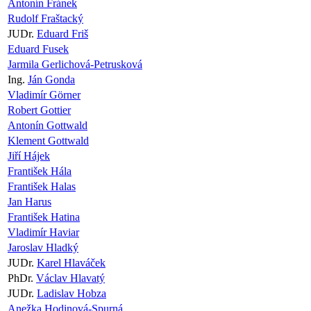
Antonín Fránek
Rudolf Fraštacký
JUDr.
Eduard Friš
Eduard Fusek
Jarmila Gerlichová-Petrusková
Ing.
Ján Gonda
Vladimír Görner
Robert Gottier
Antonín Gottwald
Klement Gottwald
Jiří Hájek
František Hála
František Halas
Jan Harus
František Hatina
Vladimír Haviar
Jaroslav Hladký
JUDr.
Karel Hlaváček
PhDr.
Václav Hlavatý
JUDr.
Ladislav Hobza
Anežka Hodinová-Spurná