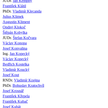
JUDr.
Ján Kempný
František Klátil
PhDr.
Vladimír Klecanda
Julius Klimek
Augustin Kliment
Ondrej Klokoč
Štěpán Kobylka
JUDr.
Štefan Kočvara
Václav Konopa
Josef Konvalina
Ing.
Jan Kopecký
Václav Kopecký
Bedřich Kostelka
Vladimír Koucký
Josef Kout
RNDr.
Vladimír Krajina
PhDr.
Bohuslav Kratochvíl
Josef Krosnář
František Křepela
František Kubač
Josef Kubát