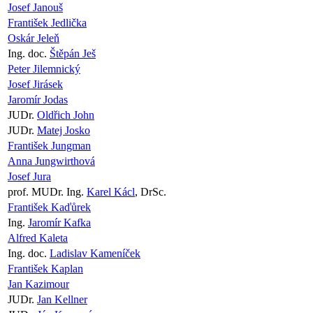
Josef Janouš
František Jedlička
Oskár Jeleň
Ing. doc.
Štěpán Ješ
Peter Jilemnický
Josef Jirásek
Jaromír Jodas
JUDr.
Oldřich John
JUDr.
Matej Josko
František Jungman
Anna Jungwirthová
Josef Jura
prof. MUDr. Ing.
Karel Kácl
, DrSc.
František Kaďůrek
Ing.
Jaromír Kafka
Alfred Kaleta
Ing. doc.
Ladislav Kameníček
František Kaplan
Jan Kazimour
JUDr.
Jan Kellner