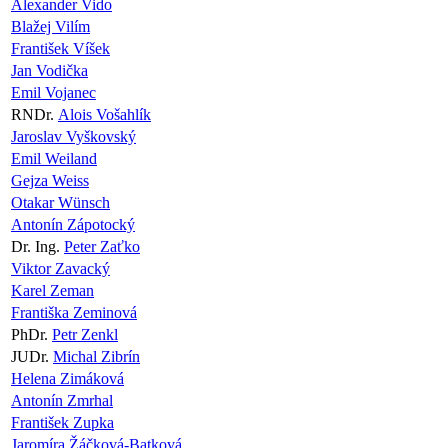
Alexander Vido
Blažej Vilím
František Víšek
Jan Vodička
Emil Vojanec
RNDr.
Alois Vošahlík
Jaroslav Vyškovský
Emil Weiland
Gejza Weiss
Otakar Wünsch
Antonín Zápotocký
Dr. Ing.
Peter Zaťko
Viktor Zavacký
Karel Zeman
Františka Zeminová
PhDr.
Petr Zenkl
JUDr.
Michal Zibrín
Helena Zimáková
Antonín Zmrhal
František Zupka
Jaromíra Žáčková-Batková