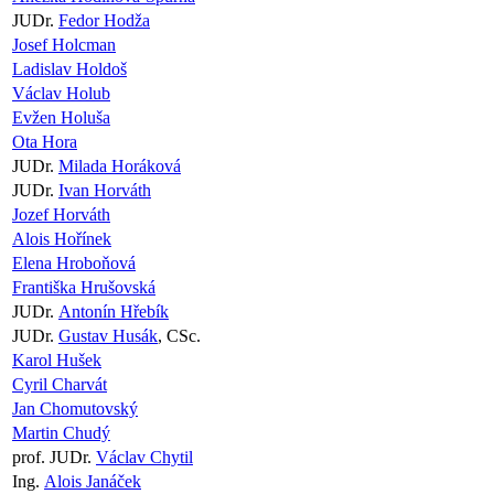
JUDr.
Fedor Hodža
Josef Holcman
Ladislav Holdoš
Václav Holub
Evžen Holuša
Ota Hora
JUDr.
Milada Horáková
JUDr.
Ivan Horváth
Jozef Horváth
Alois Hořínek
Elena Hroboňová
Františka Hrušovská
JUDr.
Antonín Hřebík
JUDr.
Gustav Husák
, CSc.
Karol Hušek
Cyril Charvát
Jan Chomutovský
Martin Chudý
prof. JUDr.
Václav Chytil
Ing.
Alois Janáček