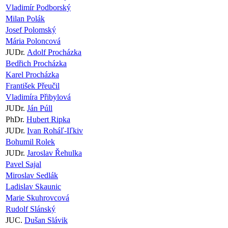
Vladimír Podborský
Milan Polák
Josef Polomský
Mária Poloncová
JUDr.
Adolf Procházka
Bedřich Procházka
Karel Procházka
František Přeučil
Vladimíra Přibylová
JUDr.
Ján Púll
PhDr.
Hubert Ripka
JUDr.
Ivan Roháľ-Iľkiv
Bohumil Rolek
JUDr.
Jaroslav Řehulka
Pavel Sajal
Miroslav Sedlák
Ladislav Skaunic
Marie Skuhrovcová
Rudolf Slánský
JUC.
Dušan Slávik