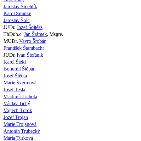
Jaroslav Šmehlík
Karol Šmidke
Jaroslav Šolc
JUDr.
Jozef Šoltész
ThDr.h.c.
Jan Šrámek
, Msgre.
MUDr.
Vavro Šrobár
František Štambachr
JUDr.
Ivan Štefánik
Karel Štekl
Bohumil Štěpán
Josef Štětka
Marie Švermová
Josef Tesla
Vladimír Tichota
Václav Tichý
Vojtech Török
Jozef Trojan
Marie Trojanová
Antonín Trubecký
Mária Turková