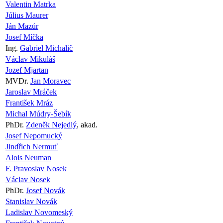
Valentin Matrka
Július Maurer
Ján Mazúr
Josef Míčka
Ing.
Gabriel Michalič
Václav Mikuláš
Jozef Mjartan
MVDr.
Jan Moravec
Jaroslav Mráček
František Mráz
Michal Múdry-Šebík
PhDr.
Zdeněk Nejedlý
, akad.
Josef Nepomucký
Jindřich Nermuť
Alois Neuman
F. Pravoslav Nosek
Václav Nosek
PhDr.
Josef Novák
Stanislav Novák
Ladislav Novomeský