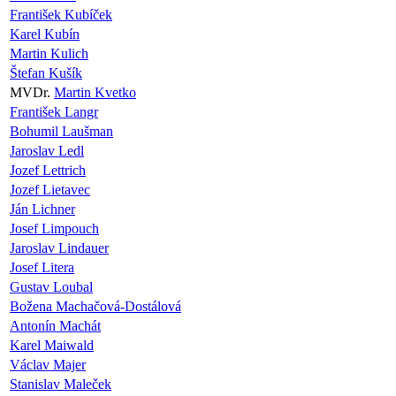
František Kubíček
Karel Kubín
Martin Kulich
Štefan Kušík
MVDr.
Martin Kvetko
František Langr
Bohumil Laušman
Jaroslav Ledl
Jozef Lettrich
Jozef Lietavec
Ján Lichner
Josef Limpouch
Jaroslav Lindauer
Josef Litera
Gustav Loubal
Božena Machačová-Dostálová
Antonín Machát
Karel Maiwald
Václav Majer
Stanislav Maleček