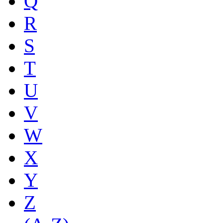
Q
R
S
T
U
V
W
X
Y
Z