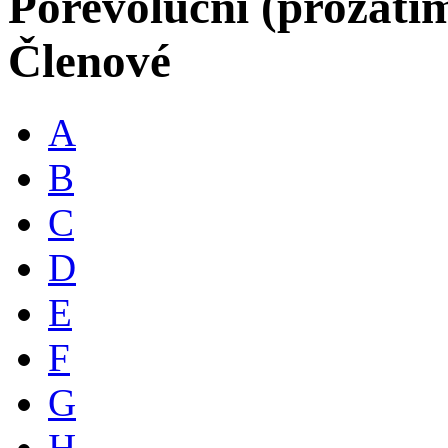
Porevoluční (prozati
Členové
A
B
C
D
E
F
G
H