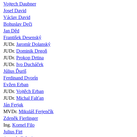
Vojtech Daubner
Josef David
Václav David
Bohuslav Deči
Jan Děd
František Desenský
JUDr.
Jaromír Dolanský
JUDr.
Dominik Drgoň
JUDr.
Prokop Drtina
JUDr.
Ivo Ducháček
Július Ďuriš
Ferdinand Dvorín
Evžen Erban
JUDr.
Vojtěch Erban
JUDr.
Michal Falťan
Ján Ferjak
MVDr.
Mikuláš Ferjenčík
Zdeněk Fierlinger
Ing.
Kornel Filo
Julius Firt