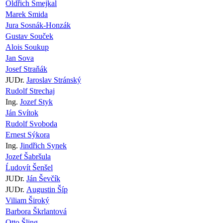
Oldřich Smejkal
Marek Smida
Jura Sosnák-Honzák
Gustav Souček
Alois Soukup
Jan Sova
Josef Straňák
JUDr.
Jaroslav Stránský
Rudolf Strechaj
Ing.
Jozef Styk
Ján Svítok
Rudolf Svoboda
Ernest Sýkora
Ing.
Jindřich Synek
Jozef Šabršula
Ĺudovít Šenšel
JUDr.
Ján Ševčík
JUDr.
Augustin Šíp
Viliam Široký
Barbora Škrlantová
Otto Šling