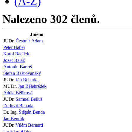
(A-Z)
Nalezeno 302 členů.
Jméno
JUDr.
Čestmír Adam
Peter Babej
Karol Bacílek
Jozef Baláž
Antonín Bartoš
Štefan Bašťovanský
JUDr.
Ján Beharka
MUDr.
Jan Bělehrádek
Adéla Bělíková
JUDr.
Samuel Belluš
Ľudovít Benada
Dr. Ing.
Štěpán Benda
Ján Bendík
JUDr.
Vilém Bernard
Ladislav Blaha