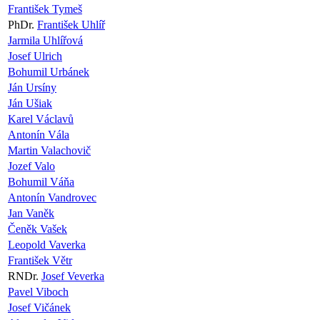
František Tymeš
PhDr.
František Uhlíř
Jarmila Uhlířová
Josef Ulrich
Bohumil Urbánek
Ján Ursíny
Ján Ušiak
Karel Václavů
Antonín Vála
Martin Valachovič
Jozef Valo
Bohumil Váňa
Antonín Vandrovec
Jan Vaněk
Čeněk Vašek
Leopold Vaverka
František Větr
RNDr.
Josef Veverka
Pavel Viboch
Josef Vičánek