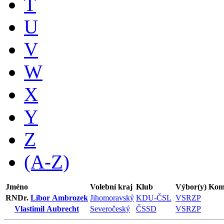
T
U
V
W
X
Y
Z
(A-Z)
Jméno
Volební kraj
Klub
Výbor(y)
Kom
RNDr.
Libor Ambrozek
Jihomoravský
KDU-ČSL
VSRZP
Vlastimil Aubrecht
Severočeský
ČSSD
VSRZP