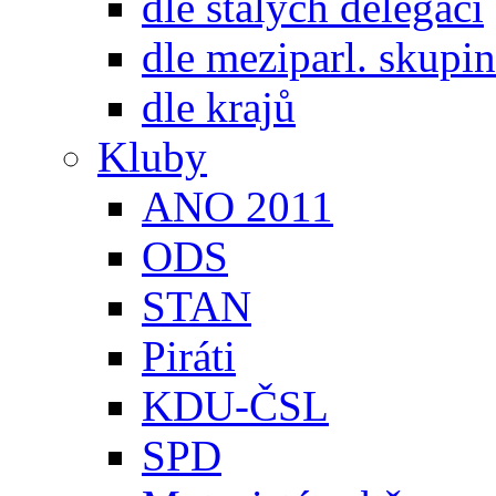
dle stálých delegací
dle meziparl. skupin
dle krajů
Kluby
ANO 2011
ODS
STAN
Piráti
KDU-ČSL
SPD