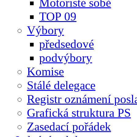
Motoristé sobě
TOP 09
Výbory
předsedové
podvýbory
Komise
Stálé delegace
Registr oznámení posl
Grafická struktura PS
Zasedací pořádek