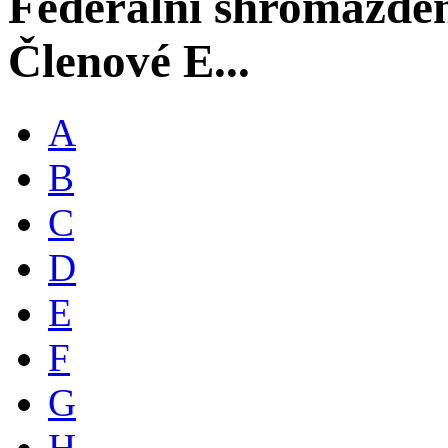
Federální shromáždě
Členové E...
A
B
C
D
E
F
G
H