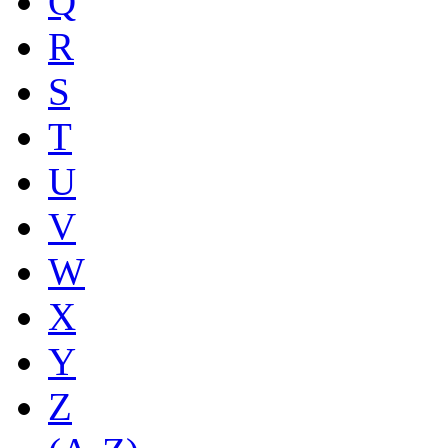
Q
R
S
T
U
V
W
X
Y
Z