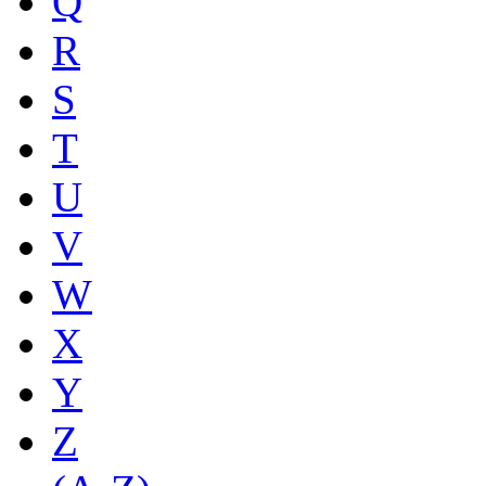
Q
R
S
T
U
V
W
X
Y
Z