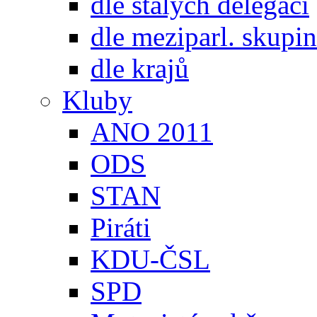
dle stálých delegací
dle meziparl. skupin
dle krajů
Kluby
ANO 2011
ODS
STAN
Piráti
KDU-ČSL
SPD