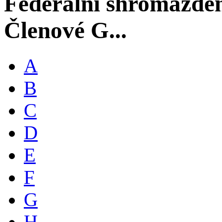
Federální shromáždě
Členové G...
A
B
C
D
E
F
G
H