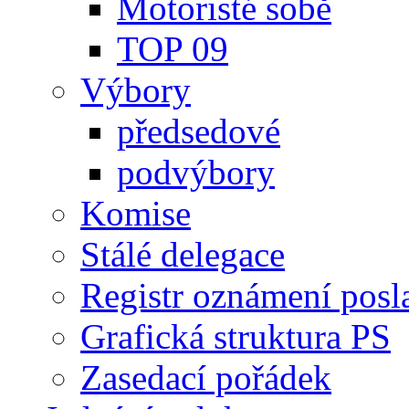
Motoristé sobě
TOP 09
Výbory
předsedové
podvýbory
Komise
Stálé delegace
Registr oznámení posl
Grafická struktura PS
Zasedací pořádek