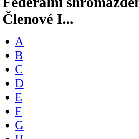
Federální shromáždě
Členové I...
A
B
C
D
E
F
G
H