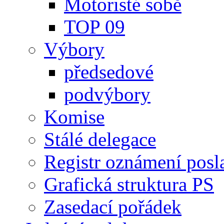
Motoristé sobě
TOP 09
Výbory
předsedové
podvýbory
Komise
Stálé delegace
Registr oznámení posl
Grafická struktura PS
Zasedací pořádek