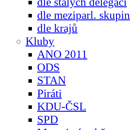
dle stálých delegací
dle meziparl. skupin
dle krajů
Kluby
ANO 2011
ODS
STAN
Piráti
KDU-ČSL
SPD