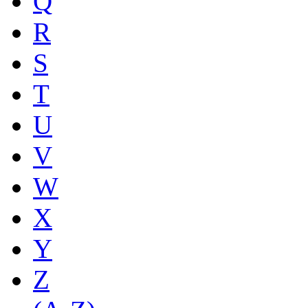
Q
R
S
T
U
V
W
X
Y
Z