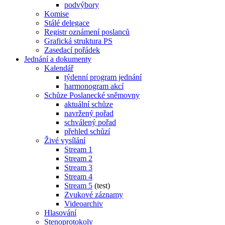
podvýbory
Komise
Stálé delegace
Registr oznámení poslanců
Grafická struktura PS
Zasedací pořádek
Jednání a dokumenty
Kalendář
týdenní program jednání
harmonogram akcí
Schůze Poslanecké sněmovny
aktuální schůze
navržený pořad
schválený pořad
přehled schůzí
Živé vysílání
Stream 1
Stream 2
Stream 3
Stream 4
Stream 5
(test)
Zvukové záznamy
Videoarchiv
Hlasování
Stenoprotokoly