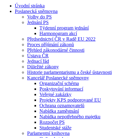
Úvodní stránka
Poslanecká sněmovna
Volby do PS
Jednání PS
Týdenní program jednání
Harmonogram akcí
Předsednictví ČR v Radě EU 2022
Proces příjímání zákonů
Přehled zákonodárné činnosti
Ústava ČR
Jednací řád
Důležité zákony
Historie parlamentarismu a české ústavnosti
Kancelář Poslanecké sněmovny
Organizační schéma
Poskytování informací
Veřejné zakázky
Projekty KPS podporované EU
Ochrana oznamovatelů
Nabídka zaměstnání
Nabídka nepotřebného majetku
Rozpočet PS
Studentské stáže
Parlamentní knihovna