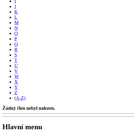
I
J
K
L
M
N
O
P
Q
R
S
T
U
V
W
X
Y
Z
(A-Z)
Žádný člen nebyl nalezen.
Hlavní menu