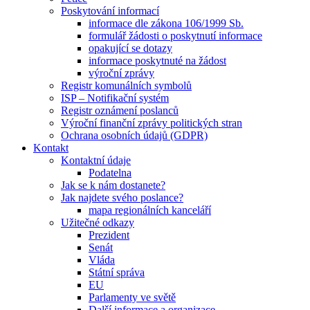
Poskytování informací
informace dle zákona 106/1999 Sb.
formulář žádosti o poskytnutí informace
opakující se dotazy
informace poskytnuté na žádost
výroční zprávy
Registr komunálních symbolů
ISP – Notifikační systém
Registr oznámení poslanců
Výroční finanční zprávy politických stran
Ochrana osobních údajů (GDPR)
Kontakt
Kontaktní údaje
Podatelna
Jak se k nám dostanete?
Jak najdete svého poslance?
mapa regionálních kanceláří
Užitečné odkazy
Prezident
Senát
Vláda
Státní správa
EU
Parlamenty ve světě
Další informace a organizace