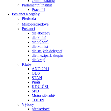
Online katalog
Parlamentní institut
Práce PI
Poslanci a orgány
Předseda
Místopředsedové
Poslanci
dle abecedy
dle klubů
dle výborů
dle komisí
dle stálých delegací
dle meziparl. skupin
dle krajů
Kluby
ANO 2011
ODS
STAN
Piráti
KDU-ČSL
SPD
Motoristé sobě
TOP 09
Výbory
předsedové