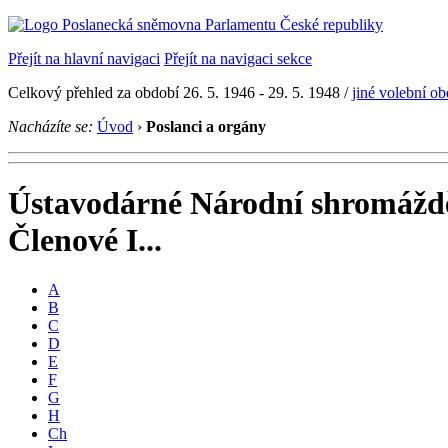
Přejít na hlavní navigaci
Přejít na navigaci sekce
Celkový přehled za období 26. 5. 1946 - 29. 5. 1948 /
jiné volební o
Nacházíte se:
Úvod
›
Poslanci a orgány
Ústavodárné Národní shromážd
Členové I...
A
B
C
D
E
F
G
H
Ch