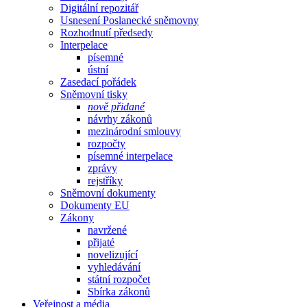
Digitální repozitář
Usnesení Poslanecké sněmovny
Rozhodnutí předsedy
Interpelace
písemné
ústní
Zasedací pořádek
Sněmovní tisky
nově přidané
návrhy zákonů
mezinárodní smlouvy
rozpočty
písemné interpelace
zprávy
rejstříky
Sněmovní dokumenty
Dokumenty EU
Zákony
navržené
přijaté
novelizující
vyhledávání
státní rozpočet
Sbírka zákonů
Veřejnost a média