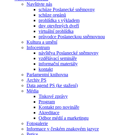
Navštivte nás
schůze Poslanecké sněmovny
schůze orgánů
prohlídka s výkladem
dny otevřených dveří
virtuální prohlídka
průvodce Poslaneckou sněmovnou
Kultura a umění
Infocentrum
návštěva Poslanecké sněmovny
vzdělávací semináře
informační materiály
kontakt
Parlamentní knihovna
Archiv PS
Data agend PS (ke stažení)
Média
Tiskové zprávy
Program
Kontakt pro novináře
Akreditace
Odbor médií a marketingu
Fotogalerie
Informace v českém znakovém jazyce
Petice