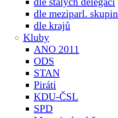
dle stálých delegací
dle meziparl. skupin
dle krajů
Kluby
ANO 2011
ODS
STAN
Piráti
KDU-ČSL
SPD