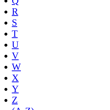
Q
R
S
T
U
V
W
X
Y
Z