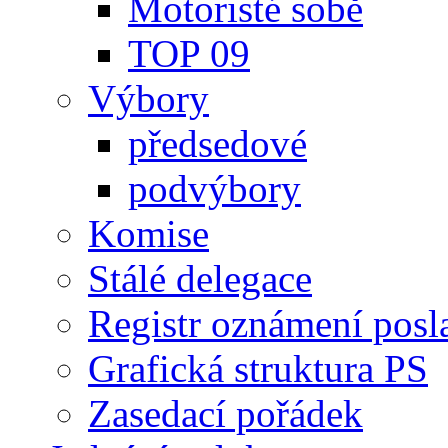
Motoristé sobě
TOP 09
Výbory
předsedové
podvýbory
Komise
Stálé delegace
Registr oznámení posl
Grafická struktura PS
Zasedací pořádek