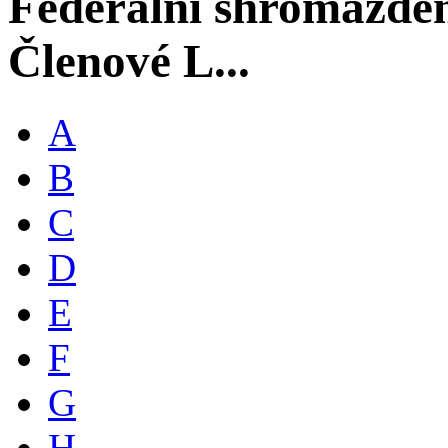
Federální shromáždě
Členové L...
A
B
C
D
E
F
G
H