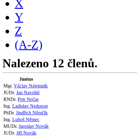
X
Y
Z
(A-Z)
Nalezeno 12 členů.
Jméno
Mgr.
Václav Nájemník
JUDr.
Jan Navrátil
RNDr.
Petr Nečas
Ing.
Ladislav Nedorost
PhDr.
Jindřich Němčík
Ing.
Luboš Němec
MUDr.
Jaroslav Novák
JUDr.
Jiří Novák