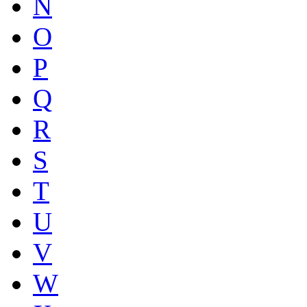
N
O
P
Q
R
S
T
U
V
W