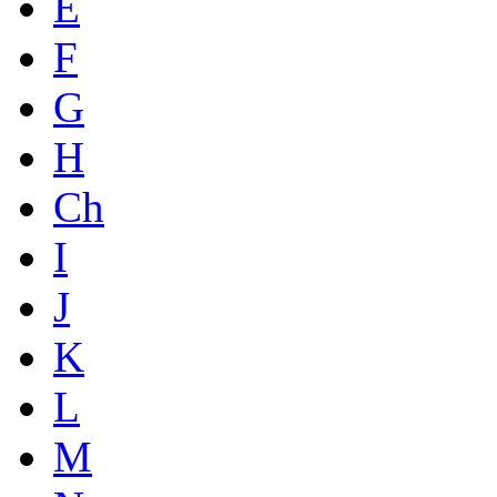
E
F
G
H
Ch
I
J
K
L
M