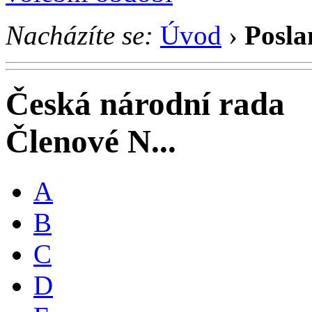
Nacházíte se:
Úvod
›
Posla
Česká národní rada
Členové N...
A
B
C
D