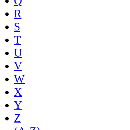
Q
R
S
T
U
V
W
X
Y
Z