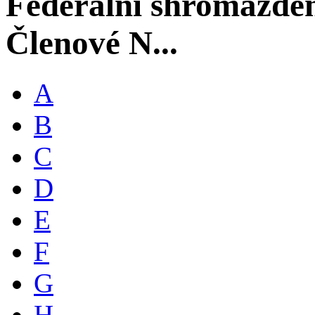
Federální shromáždě
Členové N...
A
B
C
D
E
F
G
H