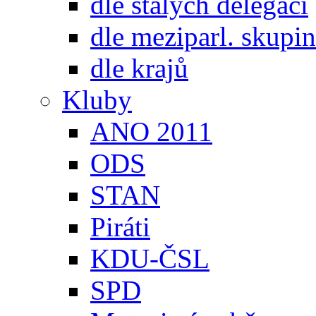
dle stálých delegací
dle meziparl. skupin
dle krajů
Kluby
ANO 2011
ODS
STAN
Piráti
KDU-ČSL
SPD