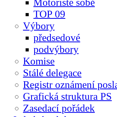
Motoristé sobě
TOP 09
Výbory
předsedové
podvýbory
Komise
Stálé delegace
Registr oznámení posl
Grafická struktura PS
Zasedací pořádek