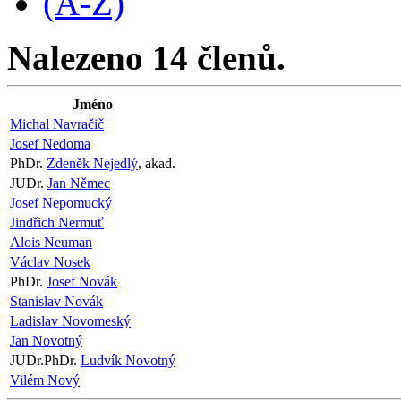
(A-Z)
Nalezeno 14 členů.
Jméno
Michal Navračič
Josef Nedoma
PhDr.
Zdeněk Nejedlý
, akad.
JUDr.
Jan Němec
Josef Nepomucký
Jindřich Nermuť
Alois Neuman
Václav Nosek
PhDr.
Josef Novák
Stanislav Novák
Ladislav Novomeský
Jan Novotný
JUDr.PhDr.
Ludvík Novotný
Vilém Nový