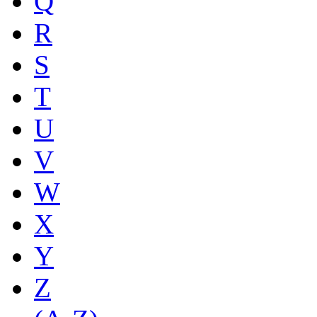
Q
R
S
T
U
V
W
X
Y
Z