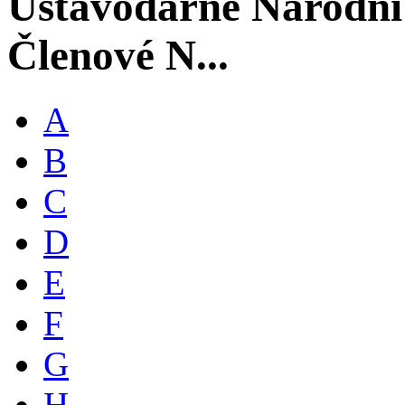
Ústavodárné Národní
Členové N...
A
B
C
D
E
F
G
H