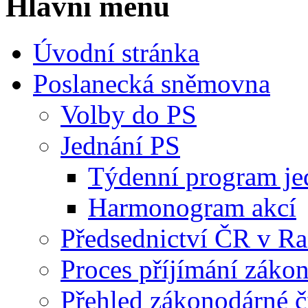
Hlavní menu
Úvodní stránka
Poslanecká sněmovna
Volby do PS
Jednání PS
Týdenní program je
Harmonogram akcí
Předsednictví ČR v R
Proces příjímání záko
Přehled zákonodárné č