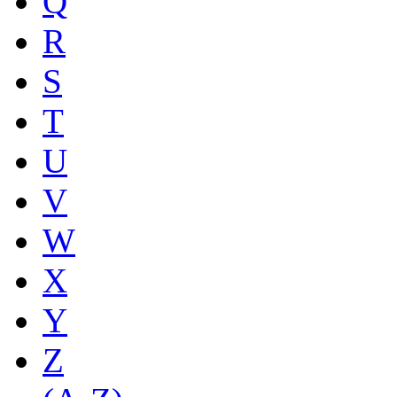
Q
R
S
T
U
V
W
X
Y
Z