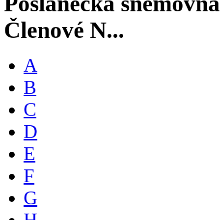
Poslanecká sněmovna
Členové N...
A
B
C
D
E
F
G
H