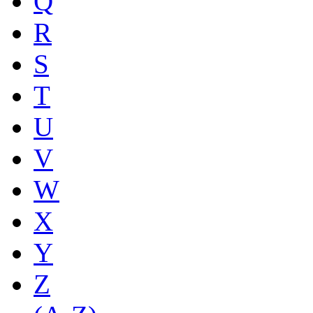
Q
R
S
T
U
V
W
X
Y
Z