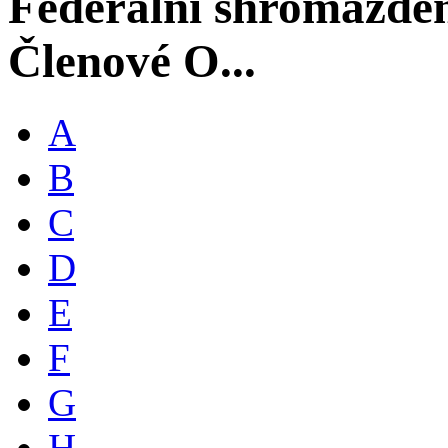
Federální shromáždě
Členové O...
A
B
C
D
E
F
G
H