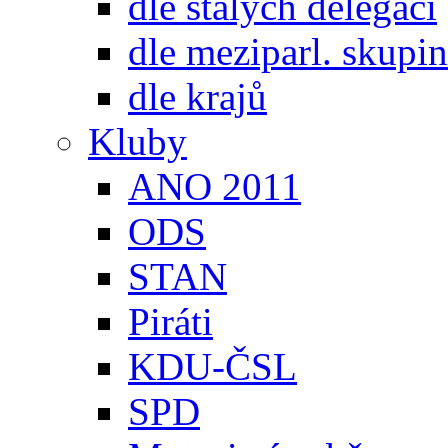
dle stálých delegací
dle meziparl. skupin
dle krajů
Kluby
ANO 2011
ODS
STAN
Piráti
KDU-ČSL
SPD