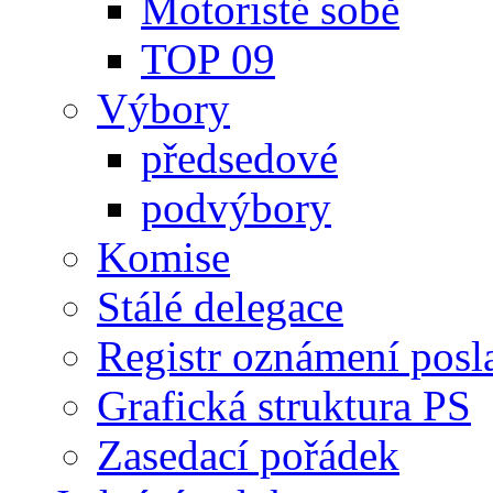
Motoristé sobě
TOP 09
Výbory
předsedové
podvýbory
Komise
Stálé delegace
Registr oznámení posl
Grafická struktura PS
Zasedací pořádek