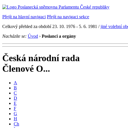
Přejít na hlavní navigaci
Přejít na navigaci sekce
Celkový přehled za období 23. 10. 1976 - 5. 6. 1981 /
jiné volební o
Nacházíte se:
Úvod
›
Poslanci a orgány
Česká národní rada
Členové O...
A
B
C
D
E
F
G
H
Ch