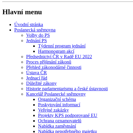
Hlavní menu
Úvodní stránka
Poslanecká sněmovna
Volby do PS
Jednání PS
Týdenní program jednání
Harmonogram akcí
Předsednictví ČR v Radě EU 2022
Proces příjímání zákonů
Přehled zákonodárné činnosti
Ústava ČR
Jednací řád
Důležité zákony
Historie parlamentarismu a české ústavnosti
Kancelář Poslanecké sněmovny
Organizační schéma
Poskytování informací
Veřejné zakázky
Projekty KPS podporované EU
Ochrana oznamovatelů
Nabídka zaměstnání
Nabídka nepotřebného majetku