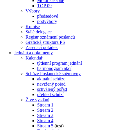
Motoristé sobě
TOP 09
Výbory
předsedové
podvýbory
Komise
Stálé delegace
Registr oznámení poslanců
Grafická struktura PS
Zasedací pořádek
Jednání a dokumenty
Kalendář
týdenní program jednání
harmonogram akcí
Schůze Poslanecké sněmovny
aktuální schůze
navržený pořad
schválený pořad
přehled schůzí
Živé vysílání
Stream 1
Stream 2
Stream 3
Stream 4
Stream 5
(test)