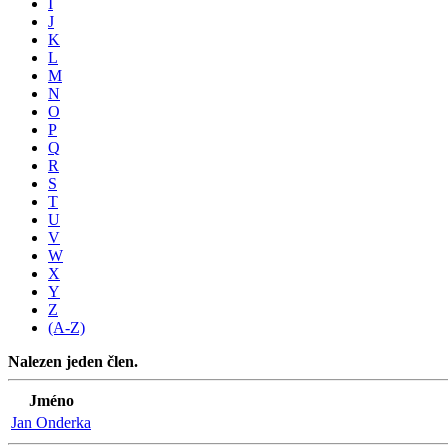
I
J
K
L
M
N
O
P
Q
R
S
T
U
V
W
X
Y
Z
(A-Z)
Nalezen jeden člen.
Jméno
Jan Onderka