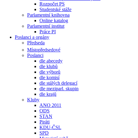
Rozpočet PS
Studentské stáže
Parlamentní knihovna
Online katalog
Parlamentní institut
Práce PI
Poslanci a orgány
Předseda
Místopředsedové
Poslanci
dle abecedy
dle klubů
dle výborů
dle komisí
dle stálých delegací
dle meziparl. skupin
dle krajů
Kluby
ANO 2011
ODS
STAN
Piráti
KDU-ČSL
SPD