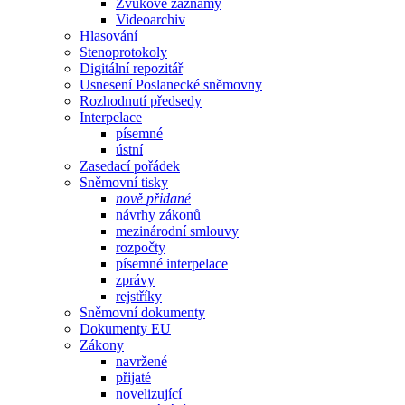
Zvukové záznamy
Videoarchiv
Hlasování
Stenoprotokoly
Digitální repozitář
Usnesení Poslanecké sněmovny
Rozhodnutí předsedy
Interpelace
písemné
ústní
Zasedací pořádek
Sněmovní tisky
nově přidané
návrhy zákonů
mezinárodní smlouvy
rozpočty
písemné interpelace
zprávy
rejstříky
Sněmovní dokumenty
Dokumenty EU
Zákony
navržené
přijaté
novelizující