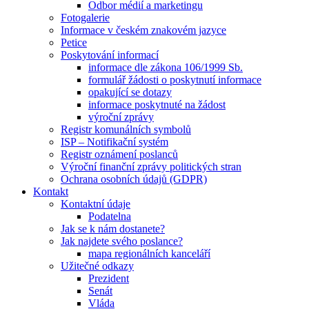
Odbor médií a marketingu
Fotogalerie
Informace v českém znakovém jazyce
Petice
Poskytování informací
informace dle zákona 106/1999 Sb.
formulář žádosti o poskytnutí informace
opakující se dotazy
informace poskytnuté na žádost
výroční zprávy
Registr komunálních symbolů
ISP – Notifikační systém
Registr oznámení poslanců
Výroční finanční zprávy politických stran
Ochrana osobních údajů (GDPR)
Kontakt
Kontaktní údaje
Podatelna
Jak se k nám dostanete?
Jak najdete svého poslance?
mapa regionálních kanceláří
Užitečné odkazy
Prezident
Senát
Vláda