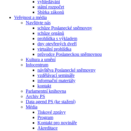
vyhledávání
státní rozpočet
Sbírka zákonů
Veřejnost a média
Navštivte nás
schůze Poslanecké sněmovny
schůze orgánů
prohlídka s výkladem
dny otevřených dveří
virtuální prohlídka
průvodce Poslaneckou sněmovnou
Kultura a umění
Infocentrum
návštěva Poslanecké sněmovny
vzdělávací semináře
informační materiály
kontakt
Parlamentní knihovna
Archiv PS
Data agend PS (ke stažení)
Média
Tiskové zprávy
Program
Kontakt pro novináře
Akreditace