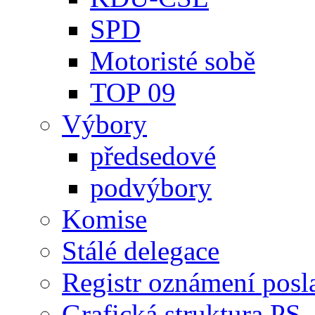
SPD
Motoristé sobě
TOP 09
Výbory
předsedové
podvýbory
Komise
Stálé delegace
Registr oznámení posl
Grafická struktura PS