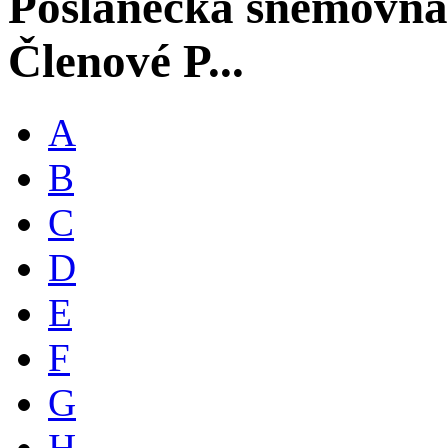
Poslanecká sněmovna
Členové P...
A
B
C
D
E
F
G
H