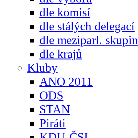
dle komisí
dle stálých delegací
dle meziparl. skupin
dle krajů
Kluby
ANO 2011
ODS
STAN
Piráti
KDU-ČSL