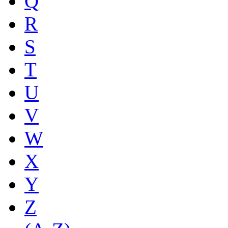
Q
R
S
T
U
V
W
X
Y
Z