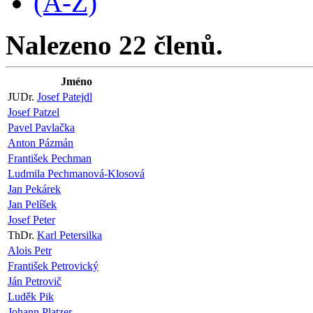
(A-Z)
Nalezeno 22 členů.
Jméno
JUDr.
Josef Patejdl
Josef Patzel
Pavel Pavlačka
Anton Pázmán
František Pechman
Ludmila Pechmanová-Klosová
Jan Pekárek
Jan Pelíšek
Josef Peter
ThDr.
Karl Petersilka
Alois Petr
František Petrovický
Ján Petrovič
Luděk Pik
Johann Platzer