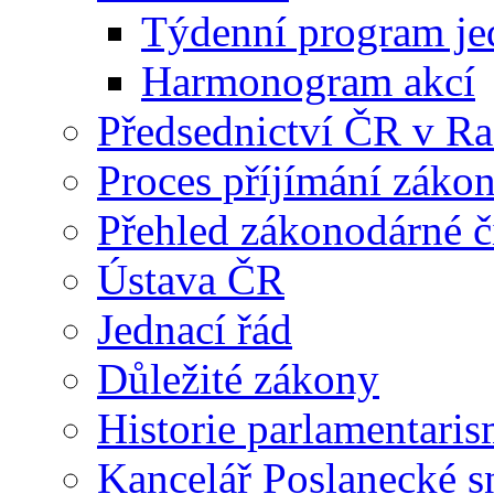
Týdenní program je
Harmonogram akcí
Předsednictví ČR v R
Proces příjímání záko
Přehled zákonodárné č
Ústava ČR
Jednací řád
Důležité zákony
Historie parlamentaris
Kancelář Poslanecké 