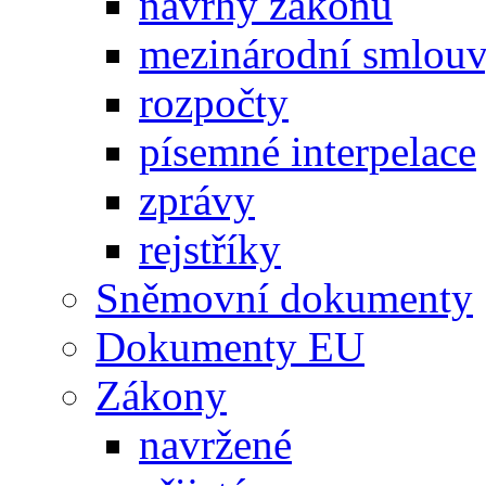
návrhy zákonů
mezinárodní smlou
rozpočty
písemné interpelace
zprávy
rejstříky
Sněmovní dokumenty
Dokumenty EU
Zákony
navržené